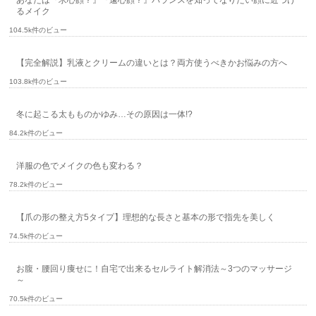
あなたは『求心顔？』『遠心顔？』バランスを知ってなりたい顔に近づけ
るメイク
104.5k件のビュー
【完全解説】乳液とクリームの違いとは？両方使うべきかお悩みの方へ
103.8k件のビュー
冬に起こる太もものかゆみ…その原因は一体!?
84.2k件のビュー
洋服の色でメイクの色も変わる？
78.2k件のビュー
【爪の形の整え方5タイプ】理想的な長さと基本の形で指先を美しく
74.5k件のビュー
お腹・腰回り痩せに！自宅で出来るセルライト解消法～3つのマッサージ
～
70.5k件のビュー