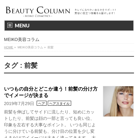
MENU
MEIKO美容コラム
HOME
»
MEIKO美容コラム
»
前髪
タグ : 前髪
いつもの自分とどこか違う！前髪の分け方
でイメージが決まる
2019年7月29日
ヘア
ヘアスタイル
前髪を伸ばしてサイドに流したり、短めにカッ
トしたり、前髪は顔の一部と言っても良い位、
印象を左右する大事なポイント。 いつも同じよ
うに分けている前髪も、分け目の位置を少し変
えるだけでイメージは大きく違ってきます。 大