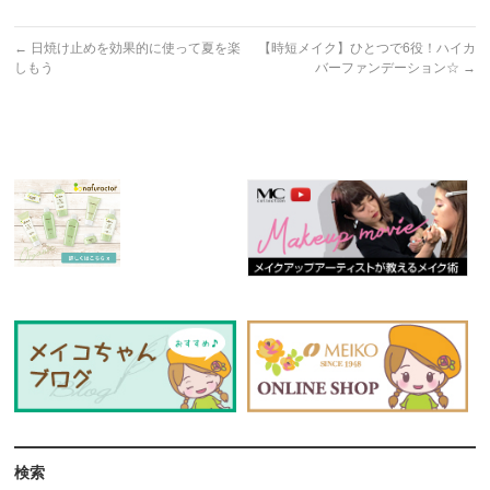
←
日焼け止めを効果的に使って夏を楽
【時短メイク】ひとつで6役！ハイカ
しもう
バーファンデーション☆
→
検索