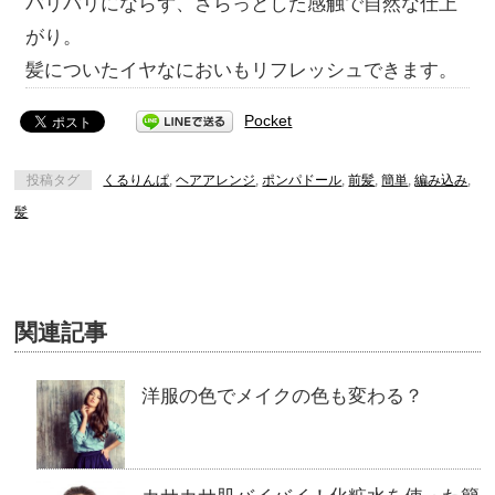
バリバリにならず、さらっとした感触で自然な仕上
がり。
髪についたイヤなにおいもリフレッシュできます。
Pocket
投稿タグ
くるりんぱ
,
ヘアアレンジ
,
ポンパドール
,
前髪
,
簡単
,
編み込み
,
髪
関連記事
洋服の色でメイクの色も変わる？