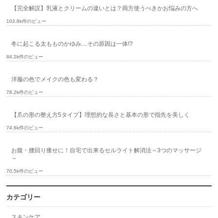
【完全解説】乳液とクリームの違いとは？両方使うべきかお悩みの方へ
103.8k件のビュー
冬に起こる太もものかゆみ…その原因は一体!?
84.2k件のビュー
洋服の色でメイクの色も変わる？
78.2k件のビュー
【爪の形の整え方5タイプ】理想的な長さと基本の形で指先を美しく
74.6k件のビュー
お腹・腰回り痩せに！自宅で出来るセルライト解消法～3つのマッサージ
～
70.5k件のビュー
カテゴリー
スキンケア