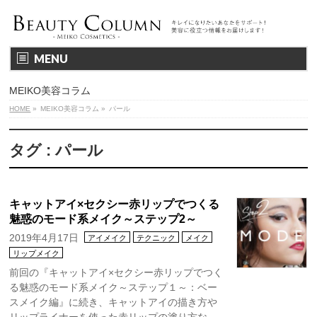
MENU
MEIKO美容コラム
HOME
»
MEIKO美容コラム
»
パール
タグ : パール
キャットアイ×セクシー赤リップでつくる
魅惑のモード系メイク～ステップ2～
2019年4月17日
アイメイク
テクニック
メイク
リップメイク
前回の『キャットアイ×セクシー赤リップでつく
る魅惑のモード系メイク～ステップ１～：ベー
スメイク編』に続き、キャットアイの描き方や