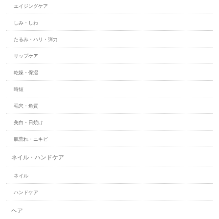
エイジングケア
しみ・しわ
たるみ・ハリ・弾力
リップケア
乾燥・保湿
時短
毛穴・角質
美白・日焼け
肌荒れ・ニキビ
ネイル・ハンドケア
ネイル
ハンドケア
ヘア