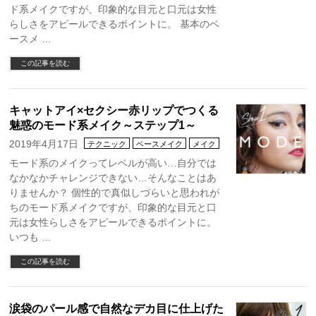
ド系メイクですが、印象的な目元と口元は女性
らしさをアピールできるポイントに。 基本のベ
ースメ …
この記事を読む
キャットアイ×セクシー赤リップでつくる
魅惑のモード系メイク～ステップ1～
2019年4月17日
テクニック
ベースメイク
メイク
モード系のメイクってレベルが高い…自分では
なかなかチャレンジできない…そんなことはあ
りませんか？ 個性的で真似しづらいと思われが
ちのモード系メイクですが、印象的な目元と口
元は女性らしさをアピールできるポイントに。
いつも …
この記事を読む
涙袋のパール感で自然なデカ目に仕上げた