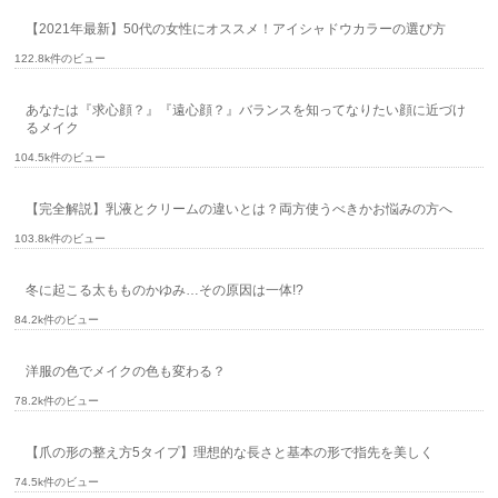
【2021年最新】50代の女性にオススメ！アイシャドウカラーの選び方
122.8k件のビュー
あなたは『求心顔？』『遠心顔？』バランスを知ってなりたい顔に近づけ
るメイク
104.5k件のビュー
【完全解説】乳液とクリームの違いとは？両方使うべきかお悩みの方へ
103.8k件のビュー
冬に起こる太もものかゆみ…その原因は一体!?
84.2k件のビュー
洋服の色でメイクの色も変わる？
78.2k件のビュー
【爪の形の整え方5タイプ】理想的な長さと基本の形で指先を美しく
74.5k件のビュー