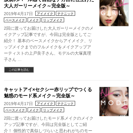
大人ガーリーメイク～完全版～
2019年4月17日
アイメイク
テクニック
ベースメイク
メイク
リップメイク
2回に渡ってお届けした大人ガーリーメイクのメ
イクアップ記事ですが、今回は完全版としてご
紹介！ 基本のベースメイクからアイメイク、リ
ップメイクまでのフルメイクをメイクアップア
ーティストの上戸良子さん、モデルの大塚真理
子さん …
この記事を読む
キャットアイ×セクシー赤リップでつくる
魅惑のモード系メイク～完全版～
2019年4月17日
アイメイク
テクニック
ベースメイク
メイク
リップメイク
2回に渡ってお届けしたモード系メイクのメイク
アップ記事ですが、今回は完全版としてご紹
介！ 個性的で真似しづらいと思われがちのモー