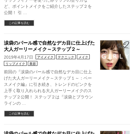
リップライナーを使った赤リップの塗り方な
ど、ポイントメイクをご紹介したステップ２を
公開！ 引 …
この記事を読む
涙袋のパール感で自然なデカ目に仕上げた
大人ガーリーメイク～ステップ２～
2019年4月17日
アイメイク
テクニック
メイク
リップメイク
美容
前回の『涙袋のパール感で自然なデカ目に仕上
げた大人ガーリーメイク～ステップ１～：ベー
スメイク編』に引き続き、トレンドのピンクを
上手く取り入れられる大人ガーリーメイクのス
テップ２公開！ ステップ２は『涙袋とブラウン
ラインの …
この記事を読む
涙袋のパール感で自然なデカ目に仕上げた