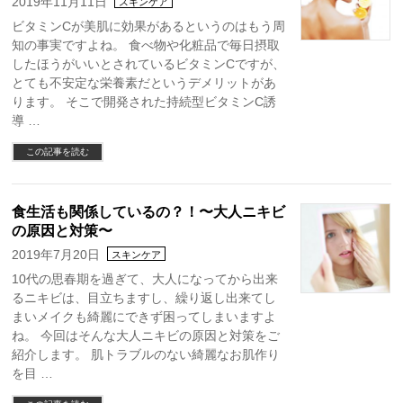
2019年11月11日
スキンケア
ビタミンCが美肌に効果があるというのはもう周
知の事実ですよね。 食べ物や化粧品で毎日摂取
したほうがいいとされているビタミンCですが、
とても不安定な栄養素だというデメリットがあ
ります。 そこで開発された持続型ビタミンC誘
導 …
この記事を読む
食生活も関係しているの？！〜大人ニキビ
の原因と対策〜
2019年7月20日
スキンケア
10代の思春期を過ぎて、大人になってから出来
るニキビは、目立ちますし、繰り返し出来てし
まいメイクも綺麗にできず困ってしまいますよ
ね。 今回はそんな大人ニキビの原因と対策をご
紹介します。 肌トラブルのない綺麗なお肌作り
を目 …