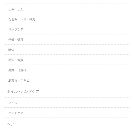
しみ・しわ
たるみ・ハリ・弾力
リップケア
乾燥・保湿
時短
毛穴・角質
美白・日焼け
肌荒れ・ニキビ
ネイル・ハンドケア
ネイル
ハンドケア
ヘア