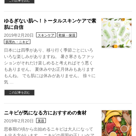
この記事を読む
ゆるぎない肌へ！トータルスキンケアで素
肌に自信
2019年2月20日
スキンケア
乾燥・保湿
肌荒れ・ニキビ
日本には四季があり、移り行く季節ごとにいろ
いろな楽しみがありますね。 暑さ寒さもファッ
ションがそれだけ楽しめると考えればそう悪く
もありません。 夏休みやお正月休みもあります
もんね。 でも肌には休みがありません。 徐々に
気 …
この記事を読む
ニキビが気になる方におすすめの食材
2019年2月20日
美容
思春期の頃から出始めるニキビは大人になって
も出る方がいます。 ニキビの原因や正しいケア