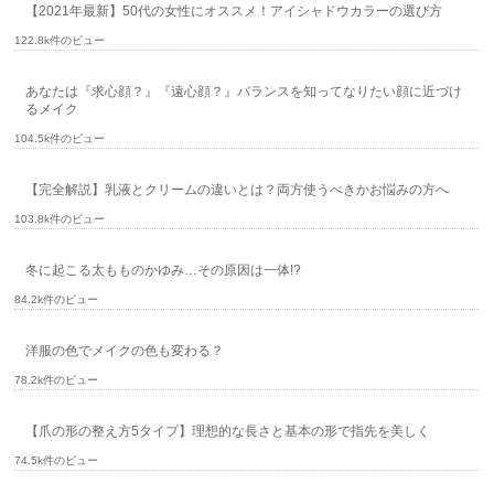
【2021年最新】50代の女性にオススメ！アイシャドウカラーの選び方
122.8k件のビュー
あなたは『求心顔？』『遠心顔？』バランスを知ってなりたい顔に近づけ
るメイク
104.5k件のビュー
【完全解説】乳液とクリームの違いとは？両方使うべきかお悩みの方へ
103.8k件のビュー
冬に起こる太もものかゆみ…その原因は一体!?
84.2k件のビュー
洋服の色でメイクの色も変わる？
78.2k件のビュー
【爪の形の整え方5タイプ】理想的な長さと基本の形で指先を美しく
74.5k件のビュー