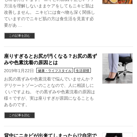
方法を理解しないままケアをしてもニキビ肌は
改善しません。 ニキビには食べ物も深く関係し
ていますのでニキビ肌の方は食生活を見直す必
要があ …
この記事を読む
座りすぎるとお尻が汚くなる？お尻の黒ず
みや色素沈着の原因とは
2019年1月22日
健康・ライフスタイル
生活習慣
お尻の黒ずみや色素沈着で悩んでいませんか？
デリケートゾーンのことなので、人に相談しに
くいですよね。 その黒ずみや色素沈着の原因は
様々ですが、実は座りすぎが原因になることも
あるのです。
この記事を読む
背中にニキビが出来てしまったら!?自宅で