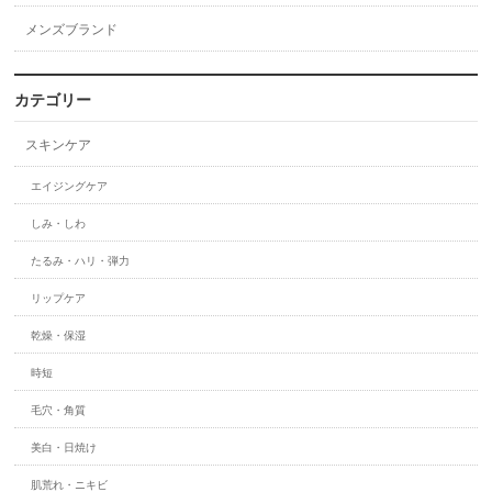
メンズブランド
カテゴリー
スキンケア
エイジングケア
しみ・しわ
たるみ・ハリ・弾力
リップケア
乾燥・保湿
時短
毛穴・角質
美白・日焼け
肌荒れ・ニキビ