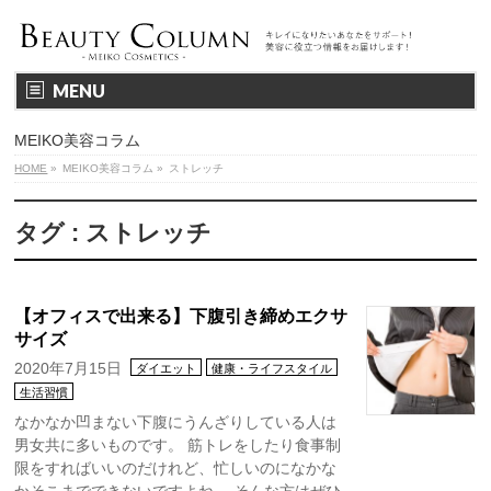
MENU
MEIKO美容コラム
HOME
»
MEIKO美容コラム
»
ストレッチ
タグ : ストレッチ
【オフィスで出来る】下腹引き締めエクサ
サイズ
2020年7月15日
ダイエット
健康・ライフスタイル
生活習慣
なかなか凹まない下腹にうんざりしている人は
男女共に多いものです。 筋トレをしたり食事制
限をすればいいのだけれど、忙しいのになかな