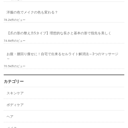
洋服の色でメイクの色も変わる？
78.2k件のビュー
【爪の形の整え方5タイプ】理想的な長さと基本の形で指先を美しく
74.6k件のビュー
お腹・腰回り痩せに！自宅で出来るセルライト解消法～3つのマッサージ
～
70.5k件のビュー
カテゴリー
スキンケア
ボディケア
ヘア