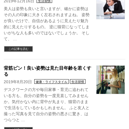
2019年12月16日
生活習慣
美人は姿勢も良いと言いますが、確かに姿勢は
その人の印象に大きく左右されますよね。 姿勢
が良いだけで、自信があるように見えたり魅力
的に見えたりするもの。 逆に猫背になってしま
いがちな人も多いのではないでしょうか。 そし
て、 …
この記事を読む
背筋ピン！良い姿勢は見た目年齢を若くす
る
2019年8月20日
健康・ライフスタイル
生活習慣
デスクワークの方や毎日家事・育児に追われて
いる方も、自分の姿勢を一度見直してみません
か。気付かない内に背中が丸まり、猫背のまま
で生活をしているかもしれません。 ふと友人と
撮った写真を見て自分の姿勢の悪さに驚き、は
つらつと …