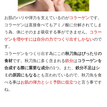
お肌のハリや弾力を支えているのが
コラーゲン
です。
コラーゲンは直接食べてもアミノ酸に分解されてしま
う為、体にそのまま吸収する事ができません。
コラー
ゲンを増やすには自分の力でつくり出すしかない
ので
す。
コラーゲンをつくり出す為にこの
秋刀魚はぴったりの
食材
です。秋刀魚に多く含まれる
鉄分
は
コラーゲンを
合成する際に重要な成分
の1つ。また、
鉄分不足はシ
ミの原因にもなる
とも言われているので、秋刀魚を食
べる事は
お肌の弾力とシミ予防に役立つ
と言う事です
ね。