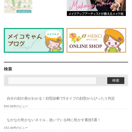
検索
自分の顔の形がわかる！顔型診断で5タイプの顔型からぴったり判定
650.8k件のビュー
なかなか乾かないネイル…急いでいる時に乾かす裏技5選！
152.4k件のビュー