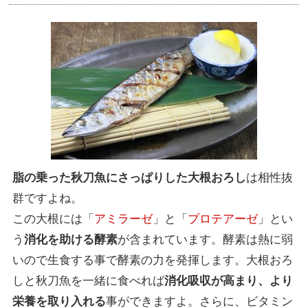
脂の乗った秋刀魚にさっぱりした大根おろし
は相性抜
群ですよね。
この大根には「
アミラーゼ
」と「
プロテアーゼ
」とい
う
消化を助ける酵素
が含まれています。酵素は熱に弱
いので生食する事で酵素の力を発揮します。大根おろ
しと秋刀魚を一緒に食べれば
消化吸収が高まり、より
栄養を取り入れる
事ができますよ。さらに、ビタミン