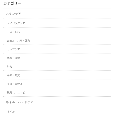
カテゴリー
スキンケア
エイジングケア
しみ・しわ
たるみ・ハリ・弾力
リップケア
乾燥・保湿
時短
毛穴・角質
美白・日焼け
肌荒れ・ニキビ
ネイル・ハンドケア
ネイル