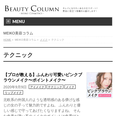
MENU
MEIKO美容コラム
HOME
»
MEIKO美容コラム
»
メイク
»
テクニック
テクニック
【プロが教える】ふんわり可愛いピンクブ
ラウンメイク〜ポイントメイク〜
2020年9月9日
アイメイク
テクニック
メイク
リップメイク
北欧系の外国人のような透明感のある儚げな感
じの女の子って魅力的ですよね。 ふんわりと優
しい感じで守ってあげたくなりますよね。 そん