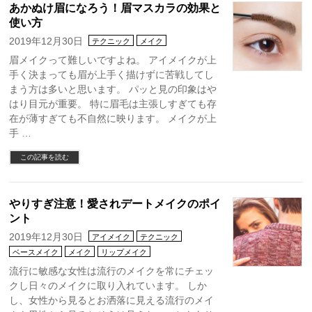
あかぬけ眉になろう！眉マスカラの効果と
使い方
2019年12月30日
テクニック
メイク
眉メイクって難しいですよね。 アイメイクが上
手く決まっても眉が上手く描けずに苦戦してし
まう方は多いと思います。 パッと見の印象はや
はり目元が重要。 特に眉毛は主張しすぎても存
在が薄すぎても不自然に映ります。 メイクが上
手 …
この記事を読む
やりすぎ注意！愛されデートメイクのポイ
ント
2019年12月30日
アイメイク
テクニック
ベースメイク
メイク
リップメイク
流行に敏感な女性は流行のメイクを常にチェッ
クし日々のメイクに取り入れています。 しか
し、女性から見るとお洒落に見える流行のメイ