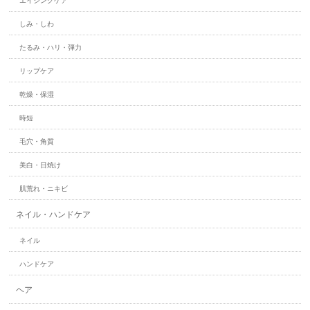
エイジングケア
しみ・しわ
たるみ・ハリ・弾力
リップケア
乾燥・保湿
時短
毛穴・角質
美白・日焼け
肌荒れ・ニキビ
ネイル・ハンドケア
ネイル
ハンドケア
ヘア