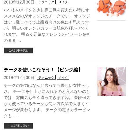
2019年12月30日
テクニック
メイク
いつものメイクと少し雰囲気を変えたい時にオ
ススメなのがオレンジのチークです。 オレンジ
は少し難しそうで上級者向けの色にも思えます
が、明るいオレンジカラーは肌色を輝かせてく
れます。 明るく元気なオレンジのイメージをそ
のまま …
この記事を読む
チークを使いこなそう！【ピンク編】
2019年12月30日
テクニック
メイク
チークの魅力はなんと言っても優しい女性らし
さ。 チークを仕上げに入れるのと入れないのと
では、雰囲気も全く違ってきますね。 普段何気
なく使っているチークも使い方次第で大きくイ
メージが変わります。 チークの定番カラーピン
クも …
この記事を読む