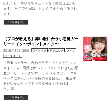
出したり、華やかでキュートな印象に仕上がり
ます。 そこで今回は、ピンクでまとめた愛され
メイ …
この記事を読む
【プロが教える】赤い服に合う小悪魔ガー
リーメイク〜ポイントメイク〜
2019年12月30日
アイメイク
テクニック
メイク
リップメイク
「洋服のカラーに合わせたアイメイクとリップ
メイク」の5回目は赤いトップスに合わせた小悪
魔ガーリーメイクです。 アイメイクはチークを
ベースに使ったパール感のある目元と、相反す
る鮮やかなリップで小悪魔可愛く仕上げまし
た。 教 …
この記事を読む