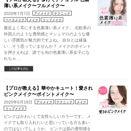
薄い系メイク〜フルメイク〜
2020年7月7日
アイメイク
テクニック
ベースメイク
メイク
リップメイク
最近よく耳にする色素薄い系メイク。 北欧系の
外国人のような透明感とマシュマロのような優
しい雰囲気が魅力的ですよね。 自分とは縁遠
い…そう思っていませんか？ メイクのポイント
を押さえれば、誰でも旬の色素薄い系女子にな
れちゃ …
この記事を読む
【プロが教える】華やかキュート！愛され
ピンクメイク〜ポイントメイク〜
2020年6月18日
アイメイク
テクニック
メイク
リップメイク
ピンクはかわいくて女性らしいカラーです。 メ
イクでも取り入れたいと思いっている方も多い
のではないでしょうか。 ピンクは肌の透明感を