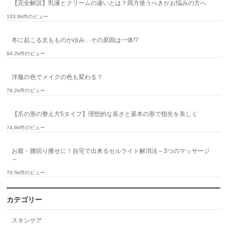
【完全解説】乳液とクリームの違いとは？両方使うべきかお悩みの方へ
103.8k件のビュー
冬に起こる太もものかゆみ…その原因は一体!?
84.2k件のビュー
洋服の色でメイクの色も変わる？
78.2k件のビュー
【爪の形の整え方5タイプ】理想的な長さと基本の形で指先を美しく
74.6k件のビュー
お腹・腰回り痩せに！自宅で出来るセルライト解消法～3つのマッサージ
～
70.5k件のビュー
カテゴリー
スキンケア