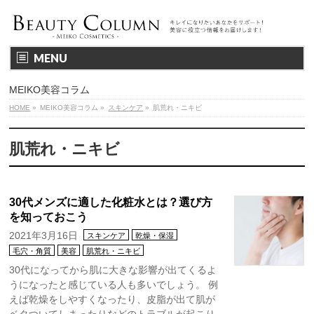
MENU
MEIKO美容コラム
HOME
»
MEIKO美容コラム
»
スキンケア
»
肌荒れ・ニキビ
肌荒れ・ニキビ
30代メンズに適した化粧水とは？選び方
を知っておこう
2021年3月16日
スキンケア
乾燥・保湿
毛穴・角質
美容
肌荒れ・ニキビ
30代になってから肌に大きな影響が出てくるよ
うになったと感じている人も多いでしょう。 例
えば乾燥をしやすくなったり、皮脂が出て肌が