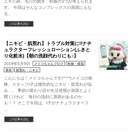
ニキビ跡、毛穴の開き、乾燥の3つが考えられま
す。 今回はそんなコンプレックスの原因にもな
る、 …
この記事を読む
【ニキビ・肌荒れ】トラブル対策に!!ナチ
ュラクターフレッシュローション(ふきと
り化粧水)【朝の洗顔代わりにも♪】
2019年5月9日
メイコちゃんブログ
乾燥・保湿
美容
肌荒れ・ニキビ
こんにちは！メイコちゃんです(*^^*)メイコの相
棒、スタッフI子は慢性的なニキビ・肌荒れが悩
み…。 季節の変わり目や生活習慣が原因とよく
聞くけれど、毎日の洗顔に原因があるのか
も！？ そこで今回は、I子がナチュラクターフ
…
この記事を読む