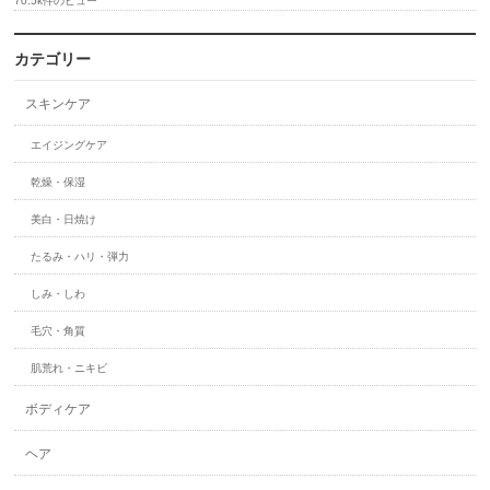
70.5k件のビュー
カテゴリー
スキンケア
エイジングケア
乾燥・保湿
美白・日焼け
たるみ・ハリ・弾力
しみ・しわ
毛穴・角質
肌荒れ・ニキビ
ボディケア
ヘア