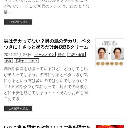
ベタついてしまったりなどのトラブルが起こり
がちです。 そこで30代のメンズは、どのような
部 …
この記事を読む
実はテカってない？男の肌のテカリ、ベタ
つきに！さっと塗るだけ解決BBクリーム
2021年1月26日
ベースメイク
時短
毛穴・角質
美容
肌荒れ・ニキビ
洗顔や保湿を頑張っているけど、どうしても肌
がテカってしまう。夕方になるとベタつきが気
になるという方は多いのではないでしょうか？
ニキビ跡やクマが気になって、対面での商談な
どに不安を感じてしまう・・・そんなお声も聞
こえてき …
この記事を読む
いちご鼻を隠す＆改善！いちご鼻を隠すた