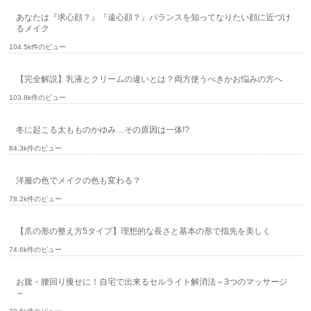
あなたは『求心顔？』『遠心顔？』バランスを知ってなりたい顔に近づけ
るメイク
104.5k件のビュー
【完全解説】乳液とクリームの違いとは？両方使うべきかお悩みの方へ
103.8k件のビュー
冬に起こる太もものかゆみ…その原因は一体!?
84.3k件のビュー
洋服の色でメイクの色も変わる？
78.2k件のビュー
【爪の形の整え方5タイプ】理想的な長さと基本の形で指先を美しく
74.6k件のビュー
お腹・腰回り痩せに！自宅で出来るセルライト解消法～3つのマッサージ
～