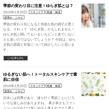
季節の変わり目に注意！ゆらぎ肌とは？
2019年2月20日
スキンケア
乾燥・保湿
肌荒れ・ニキビ
季節の変わり目になると何故か肌の調子が悪く
なる…それって「ゆらぎ肌」かもしれません！
ゆらぎ肌と聞いてもいまいちピンと来ていない
人も多いのではないでしょうか？ 今回は、ゆら
ぎ肌の原因と対策について紹介したいと思いま
す。
この記事を読む
ゆるぎない肌へ！トータルスキンケアで素
肌に自信
2019年2月20日
スキンケア
乾燥・保湿
肌荒れ・ニキビ
日本には四季があり、移り行く季節ごとにいろ
いろな楽しみがありますね。 暑さ寒さもファッ
ションがそれだけ楽しめると考えればそう悪く