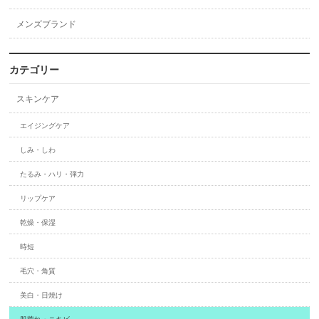
メンズブランド
カテゴリー
スキンケア
エイジングケア
しみ・しわ
たるみ・ハリ・弾力
リップケア
乾燥・保湿
時短
毛穴・角質
美白・日焼け