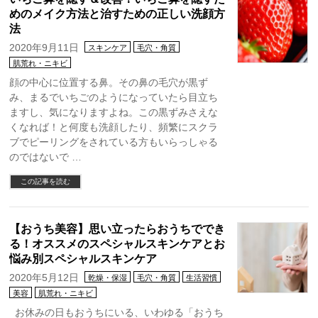
めのメイク方法と治すための正しい洗顔方
法
2020年9月11日
スキンケア
毛穴・角質
肌荒れ・ニキビ
顔の中心に位置する鼻。その鼻の毛穴が黒ず
み、まるでいちごのようになっていたら目立ち
ますし、気になりますよね。この黒ずみさえな
くなれば！と何度も洗顔したり、頻繁にスクラ
ブでピーリングをされている方もいらっしゃる
のではないで …
この記事を読む
【おうち美容】思い立ったらおうちででき
る！オススメのスペシャルスキンケアとお
悩み別スペシャルスキンケア
2020年5月12日
乾燥・保湿
毛穴・角質
生活習慣
美容
肌荒れ・ニキビ
お休みの日もおうちにいる、いわゆる「おうち