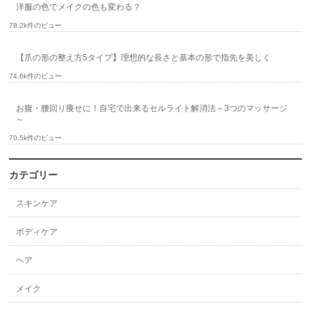
洋服の色でメイクの色も変わる？
78.2k件のビュー
【爪の形の整え方5タイプ】理想的な長さと基本の形で指先を美しく
74.6k件のビュー
お腹・腰回り痩せに！自宅で出来るセルライト解消法～3つのマッサージ
～
70.5k件のビュー
カテゴリー
スキンケア
ボディケア
ヘア
メイク