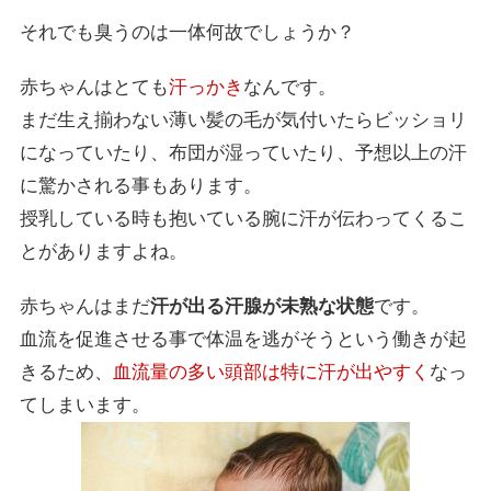
それでも臭うのは一体何故でしょうか？
赤ちゃんはとても
汗っかき
なんです。
まだ生え揃わない薄い髪の毛が気付いたらビッショリ
になっていたり、布団が湿っていたり、予想以上の汗
に驚かされる事もあります。
授乳している時も抱いている腕に汗が伝わってくるこ
とがありますよね。
赤ちゃんはまだ
汗が出る汗腺が未熟な状態
です。
血流を促進させる事で体温を逃がそうという働きが起
きるため、
血流量の多い頭部は特に汗が出やすく
なっ
てしまいます。