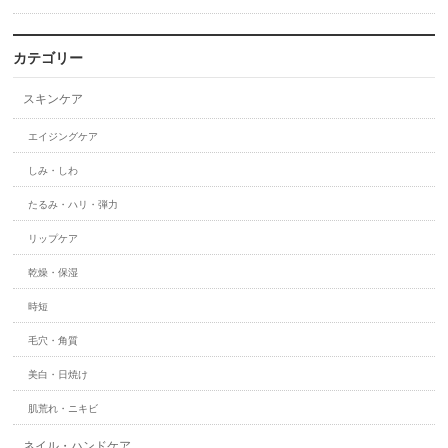
カテゴリー
スキンケア
エイジングケア
しみ・しわ
たるみ・ハリ・弾力
リップケア
乾燥・保湿
時短
毛穴・角質
美白・日焼け
肌荒れ・ニキビ
ネイル・ハンドケア