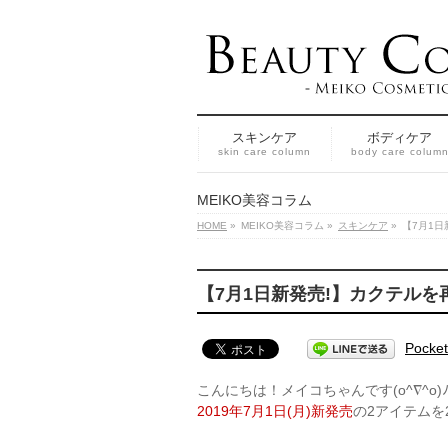
スキンケア
ボディケア
skin care column
body care colum
MEIKO美容コラム
HOME
»
MEIKO美容コラム
»
スキンケア
»
【7月1
【7月1日新発売!】カクテル
Pocket
こんにちは！メイコちゃんです(o^∇^o)
2019年7月1日(月)新発売
の2アイテムを