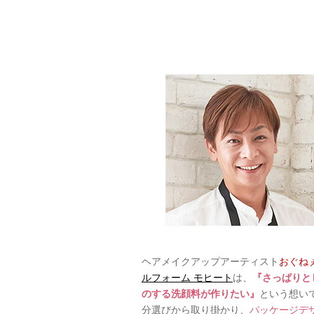
ヘアメイクアップアーティスト
おぐね
ルフォーム モヒート
は、
『さっぱりと
のする洗顔料が作りたい』
という想い
分選びから取り掛かり、
パッケージデ