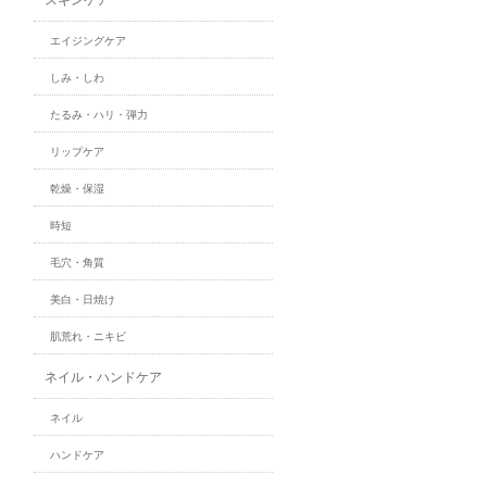
エイジングケア
しみ・しわ
たるみ・ハリ・弾力
リップケア
乾燥・保湿
時短
毛穴・角質
美白・日焼け
肌荒れ・ニキビ
ネイル・ハンドケア
ネイル
ハンドケア