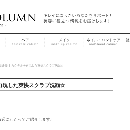
ヘア
メイク
ネイル・ハンドケア
健
n
hair care column
make up column
nail&hand column
日新発売!】カクテルを再現した爽快スクラブ洗顔☆
を再現した爽快スクラブ洗顔☆
ﾉ
2週にわたってご紹介します♪