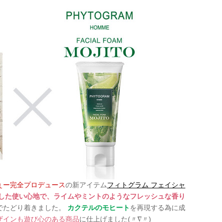
ぇー完全プロデュース
の新アイテム
フィトグラム フェイシャ
した使い心地で、ライムやミントのようなフレッシュな香り
でたどり着きました。
カクテルのモヒート
を再現する為に成
ザインも遊び心のある商品
に仕上げました
(〃∇〃)