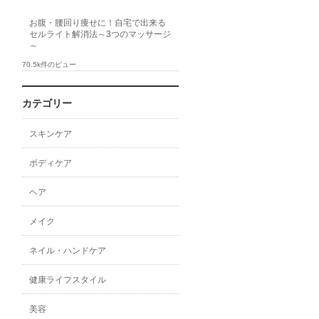
お腹・腰回り痩せに！自宅で出来る
セルライト解消法～3つのマッサージ
～
70.5k件のビュー
カテゴリー
スキンケア
ボディケア
ヘア
メイク
ネイル・ハンドケア
健康ライフスタイル
美容