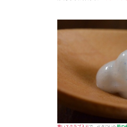
青いスクラブ入り
で、ベタついた
肌の