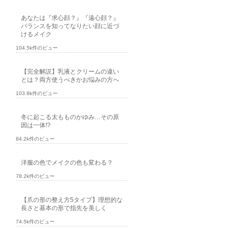
あなたは『求心顔？』『遠心顔？』
バランスを知ってなりたい顔に近づ
けるメイク
104.5k件のビュー
【完全解説】乳液とクリームの違い
とは？両方使うべきかお悩みの方へ
103.8k件のビュー
冬に起こる太もものかゆみ…その原
因は一体!?
84.2k件のビュー
洋服の色でメイクの色も変わる？
78.2k件のビュー
【爪の形の整え方5タイプ】理想的な
長さと基本の形で指先を美しく
74.5k件のビュー