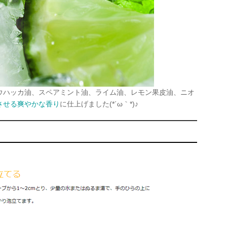
ウハッカ油、スペアミント油、ライム油、レモン果皮油、ニオ
させる爽やかな香り
に仕上げました
(*´ω｀*)
♪