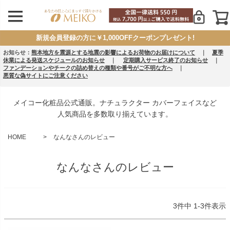
新規会員登録の方に￥1,000OFFクーポンプレゼント!
お知らせ：
熊本地方を震源とする地震の影響によるお荷物のお届けについて
｜
夏季
休業による発送スケジュールのお知らせ
｜
定期購入サービス終了のお知らせ
｜
ファンデーションやチークの詰め替えの種類や番号がご不明な方へ
｜
悪質な偽サイトにご注意ください
メイコー化粧品公式通販。ナチュラクター カバーフェイスなど
人気商品を多数取り揃えています。
HOME
なんなさんのレビュー
なんなさんのレビュー
3
件中
1
-
3
件表示