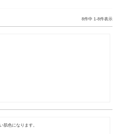
8
件中
1
-
8
件表示
い肌色になります。