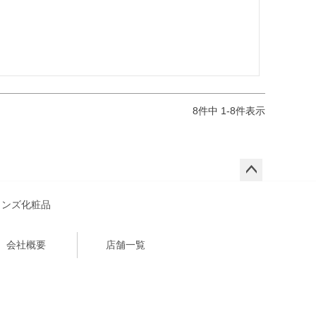
8
件中
1
-
8
件表示
ペー
ジト
メンズ化粧品
ップ
へ
会社概要
店舗一覧