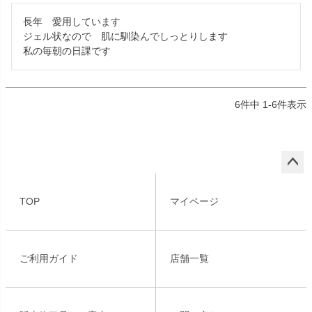
長年　愛用しています

ジェル状なので　肌に馴染んでしっとりします

私の毎朝の日課です
6
件中
1
-
6
件表示
ペー
ジト
TOP
マイページ
ップ
へ
ご利用ガイド
店舗一覧