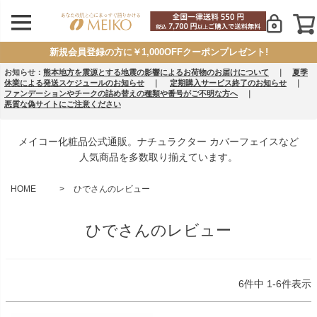
新規会員登録の方に￥1,000OFFクーポンプレゼント!
お知らせ：
熊本地方を震源とする地震の影響によるお荷物のお届けについて
｜
夏季
休業による発送スケジュールのお知らせ
｜
定期購入サービス終了のお知らせ
｜
ファンデーションやチークの詰め替えの種類や番号がご不明な方へ
｜
悪質な偽サイトにご注意ください
メイコー化粧品公式通販。ナチュラクター カバーフェイスなど
人気商品を多数取り揃えています。
HOME
ひでさんのレビュー
ひでさんのレビュー
6
件中
1
-
6
件表示