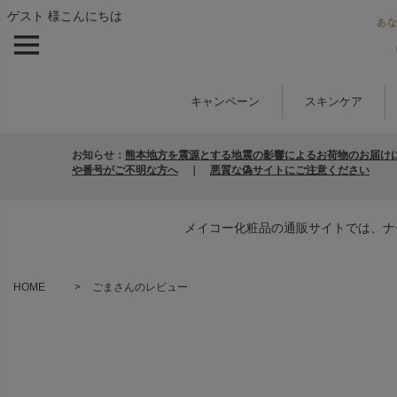
ゲスト 様こんにちは
キャンペーン
スキンケア
お知らせ：
熊本地方を震源とする地震の影響によるお荷物のお届け
や番号がご不明な方へ
｜
悪質な偽サイトにご注意ください
メイコー化粧品の通販サイトでは、ナ
HOME
ごまさんのレビュー