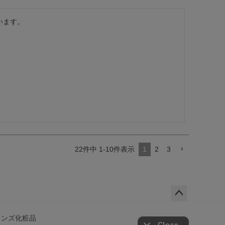
います。
22
件中
1
-
10
件表示
1
2
3
ペー
ジト
メンズ化粧品