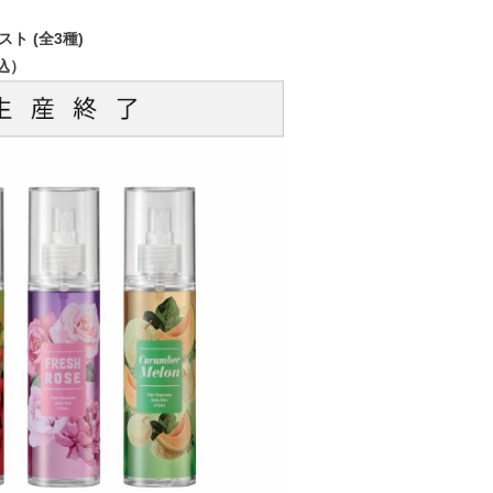
ト (全3種)
税込）