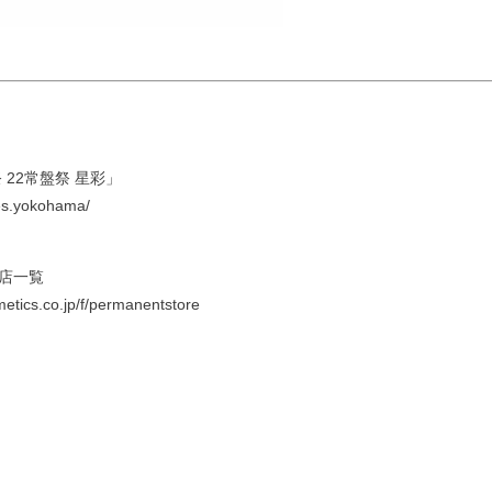
 22常盤祭 星彩」
fes.yokohama/
店一覧
etics.co.jp/f/permanentstore