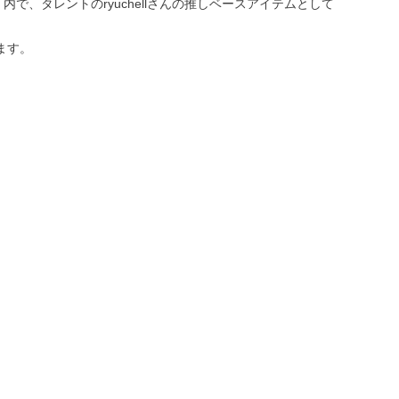
で、タレントのryuchellさんの推しベースアイテムとして
ます。
。