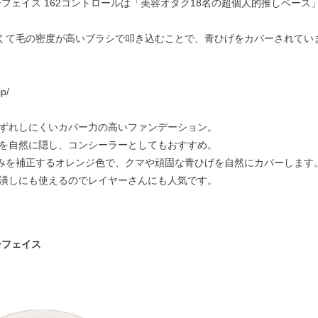
フェイス 162コントロールは「美容オタク18名の超個人的推しベース」内
太くて毛の密度が高いブラシで叩き込むことで、青ひげをカバーされてい
jp/
ずれしにくいカバー力の高いファンデーション。
を自然に隠し、コンシーラーとしてもおすすめ。
青みを補正するオレンジ色で、クマや頑固な青ひげを自然にカバーします
潰しにも使えるのでレイヤーさんにも人気です。
ーフェイス