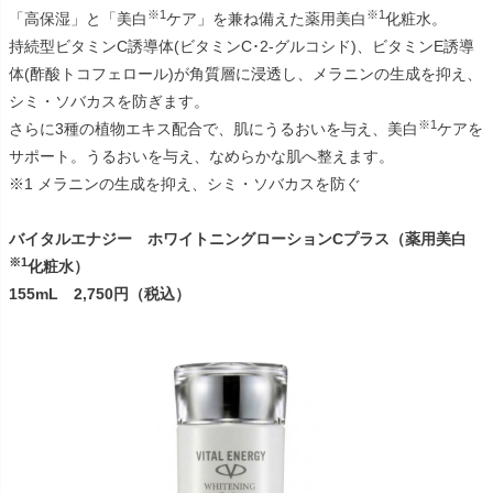
※1
※1
「高保湿」と「美白
ケア」を兼ね備えた薬用美白
化粧水。
持続型ビタミンC誘導体(ビタミンC･2-グルコシド)、ビタミンE誘導
体(酢酸トコフェロール)が角質層に浸透し、メラニンの生成を抑え、
シミ・ソバカスを防ぎます。
※1
さらに3種の植物エキス配合で、肌にうるおいを与え、美白
ケアを
サポート。うるおいを与え、なめらかな肌へ整えます。
※1 メラニンの生成を抑え、シミ・ソバカスを防ぐ
バイタルエナジー ホワイトニングローションCプラス（薬用美白
※1
化粧水）
155mL 2,750円（税込）