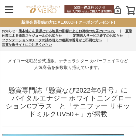
新規会員登録の方に￥1,000OFFクーポンプレゼント!
お知らせ：
熊本地方を震源とする地震の影響によるお荷物のお届けについて
｜
夏季
休業による発送スケジュールのお知らせ
｜
定期購入サービス終了のお知らせ
｜
ファンデーションやチークの詰め替えの種類や番号がご不明な方へ
｜
悪質な偽サイトにご注意ください
メイコー化粧品公式通販。ナチュラクター カバーフェイスなど
人気商品を多数取り揃えています。
懸賞専門誌『懸賞なび2022年6月号』に
「バイタルエナジー ホワイトニングロー
ションCプラス」と「テニファー リキッ
ドミルクUV50＋」が掲載