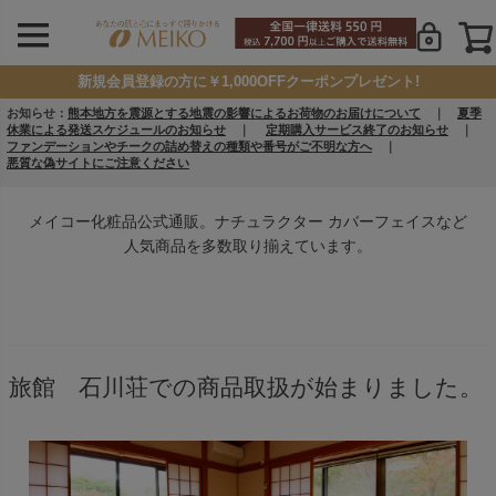
新規会員登録の方に￥1,000OFFクーポンプレゼント!
お知らせ：
熊本地方を震源とする地震の影響によるお荷物のお届けについて
｜
夏季
休業による発送スケジュールのお知らせ
｜
定期購入サービス終了のお知らせ
｜
ファンデーションやチークの詰め替えの種類や番号がご不明な方へ
｜
悪質な偽サイトにご注意ください
メイコー化粧品公式通販。ナチュラクター カバーフェイスなど
人気商品を多数取り揃えています。
旅館 石川荘での商品取扱が始まりました。