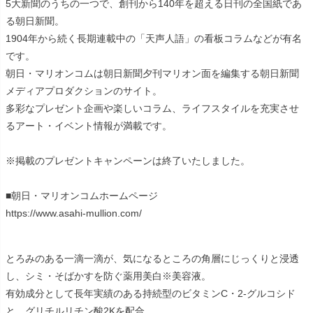
5大新聞のうちの一つで、創刊から140年を超える日刊の全国紙であ
る朝日新聞。
1904年から続く長期連載中の「天声人語」の看板コラムなどが有名
です。
朝日・マリオンコムは朝日新聞夕刊マリオン面を編集する朝日新聞
メディアプロダクションのサイト。
多彩なプレゼント企画や楽しいコラム、ライフスタイルを充実させ
るアート・イベント情報が満載です。
※掲載のプレゼントキャンペーンは終了いたしました。
■朝日・マリオンコムホームページ
https://www.asahi-mullion.com/
とろみのある一滴一滴が、気になるところの角層にじっくりと浸透
し、シミ・そばかすを防ぐ薬用美白※美容液。
有効成分として長年実績のある持続型のビタミンC・2-グルコシド
と、グリチルリチン酸2Kを配合。