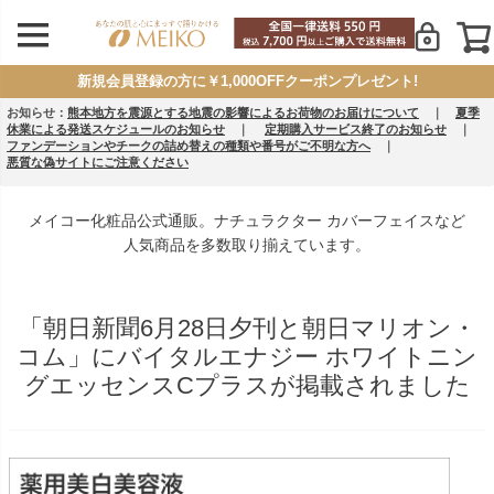
新規会員登録の方に￥1,000OFFクーポンプレゼント!
お知らせ：
熊本地方を震源とする地震の影響によるお荷物のお届けについて
｜
夏季
休業による発送スケジュールのお知らせ
｜
定期購入サービス終了のお知らせ
｜
ファンデーションやチークの詰め替えの種類や番号がご不明な方へ
｜
悪質な偽サイトにご注意ください
メイコー化粧品公式通販。ナチュラクター カバーフェイスなど
人気商品を多数取り揃えています。
「朝日新聞6月28日夕刊と朝日マリオン・
コム」にバイタルエナジー ホワイトニン
グエッセンスCプラスが掲載されました