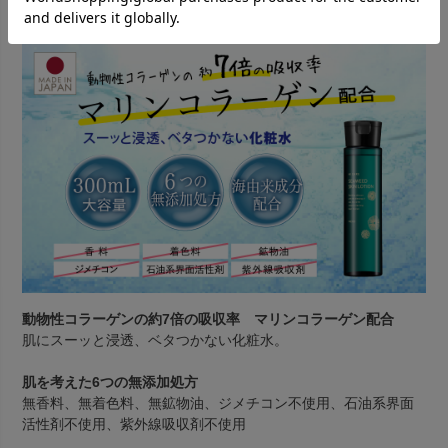
製品特長
動物性コラーゲンの約7倍の吸収率 マリンコラーゲン配合
肌にスーッと浸透、ベタつかない化粧水。
肌を考えた6つの無添加処方
無香料、無着色料、無鉱物油、ジメチコン不使用、石油系界面
活性剤不使用、紫外線吸収剤不使用