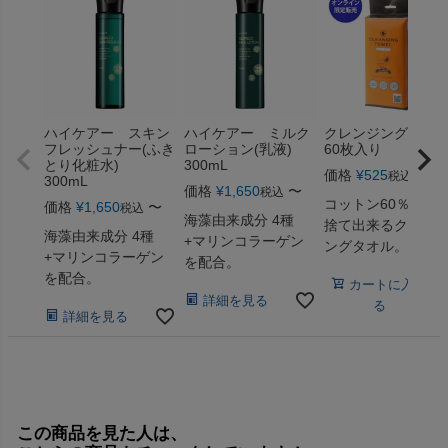
ハイケアー スキン
ハイケアー ミルク
クレンジングタオ
フレッシュナー(ふき
ローション(乳液)
60枚入り
とり化粧水)
300mL
価格
¥
525
税込
300mL
価格
¥
1,650
〜
税込
コットン60％！使
価格
¥
1,650
〜
税込
海藻由来成分 4種
捨て出来るクレン
海藻由来成分 4種
+マリンコラーゲン
ングタオル。
+マリンコラーゲン
を配合。
を配合。
カートに入れ
詳細を見る
る
詳細を見る
この商品を見た人は、