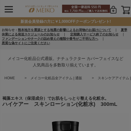
新規会員登録の方に￥1,000OFFクーポンプレゼント!
お知らせ：
熊本地方を震源とする地震の影響によるお荷物のお届けについて
｜
夏季
休業による発送スケジュールのお知らせ
｜
定期購入サービス終了のお知らせ
｜
ファンデーションやチークの詰め替えの種類や番号がご不明な方へ
｜
悪質な偽サイトにご注意ください
メイコー化粧品公式通販。ナチュラクター カバーフェイスなど
人気商品を多数取り揃えています。
HOME
メイコー化粧品全アイテム | 通販
スキンケアアイテム |
褐藻エキス（保湿成分）でお肌をしっとり整える化粧水。
ハイケアー スキンローション(化粧水) 300mL