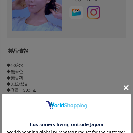
製品情報
◆化粧水
◆無着色
◆無香料
◆無鉱物油
◆容量：300mL
◆保湿成分：褐藻エキス（アルギン酸Ｎａ）、アカモクエキ
ス、ヒバマタエキス、オキナワモズクエキス、マリンコラーゲ
ン（加水分解コラーゲン）