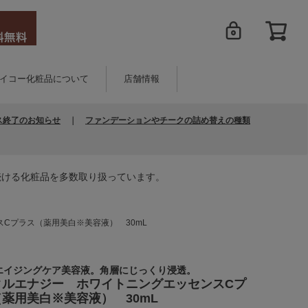
イコー化粧品について
店舗情報
ス終了のお知らせ
｜
ファンデーションやチークの詰め替えの種類
続ける化粧品を多数取り扱っています。
Cプラス（薬用美白※美容液） 30mL
エイジングケア美容液。角層にじっくり浸透。
タルエナジー ホワイトニングエッセンスCプ
薬用美白※美容液） 30mL