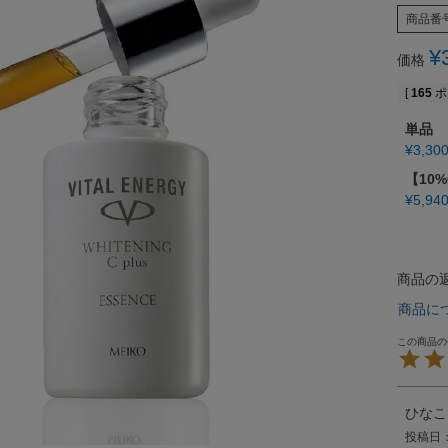
商品番
¥
価格
[
165
ポ
単品
¥
3,30
【10
¥
5,94
商品の
商品に
ひなこ
投稿日