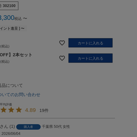
号
302100
3,300
〜
税込
イント進呈 ]
〜
カートに入れる
0
税込
%OFF】2本セット
カートに入れる
0
税込
返品について
ついてのお問い合わせ
4.89
19
1
千葉県
50代
女性
購入者
2026/06/04