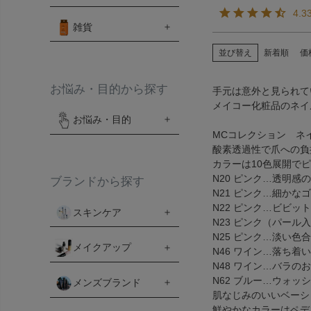
4.3
雑貨
並び替え
新着順
価
お悩み・目的から探す
手元は意外と見られて
メイコー化粧品のネイ
お悩み・目的
MCコレクション ネ
酸素透過性で爪への負
カラーは10色展開で
N20 ピンク…透明
ブランドから探す
N21 ピンク…細か
N22 ピンク…ビビ
スキンケア
N23 ピンク（パー
N25 ピンク…淡い
メイクアップ
N46 ワイン…落ち
N48 ワイン…バラ
N62 ブルー…ウォ
メンズブランド
肌なじみのいいベーシ
鮮やかなカラーはペデ