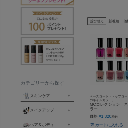
並び替え
新着順
価
カテゴリーから探す
スキンケア
ベースコート・トップコー
のネイルカラー。
MCコレクション 
ラー
メイクアップ
価格
¥
1,320
税込
ヘア＆ボディ
カートに入れる