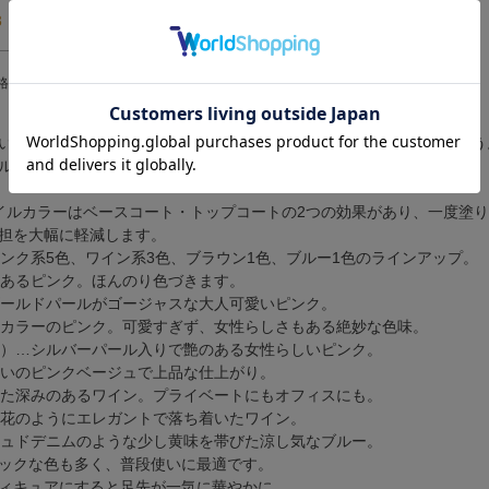
3
（
3
）
格が安い順
価格が高い順
レビュー順
いるパーツの１つ。ネイルカラーで爪先を彩り素敵な手元にしましょう
ルアイテムを、手軽に通販でお届けします。
イルカラーはベースコート・トップコートの2つの効果があり、一度塗
担を大幅に軽減します。
ピンク系5色、ワイン系3色、ブラウン1色、ブルー1色のラインアップ。
感のあるピンク。ほんのり色づきます。
なゴールドパールがゴージャスな大人可愛いピンク。
ットカラーのピンク。可愛すぎず、女性らしさもある絶妙な色味。
ル入）…シルバーパール入りで艶のある女性らしいピンク。
色合いのピンクベージュで上品な仕上がり。
着いた深みのあるワイン。プライベートにもオフィスにも。
のお花のようにエレガントで落ち着いたワイン。
ッシュドデニムのような少し黄味を帯びた涼し気なブルー。
ックな色も多く、普段使いに最適です。
ィキュアにすると足先が一気に華やかに。