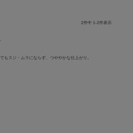
2
件中
1
-
2
件表示
。
りでもスジ・ムラにならず、つややかな仕上がり。