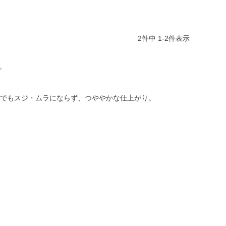
2
件中
1
-
2
件表示
。
りでもスジ・ムラにならず、つややかな仕上がり。