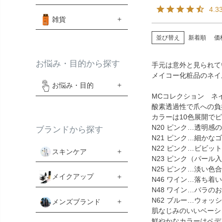
4.3
雑貨
並び替え
新着順
価
お悩み・目的から探す
手元は意外と見られて
メイコー化粧品のネイ
お悩み・目的
MCコレクション ネ
酸素透過性で爪への負
カラーは10色展開で
N20 ピンク…透明
ブランドから探す
N21 ピンク…細か
N22 ピンク…ビビ
スキンケア
N23 ピンク（パー
N25 ピンク…淡い
メイクアップ
N46 ワイン…落ち
N48 ワイン…バラ
N62 ブルー…ウォ
メンズブランド
肌なじみのいいベーシ
鮮やかなカラーはペデ