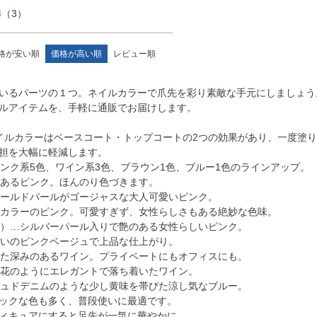
3
（
3
）
格が安い順
価格が高い順
レビュー順
いるパーツの１つ。ネイルカラーで爪先を彩り素敵な手元にしましょう
ルアイテムを、手軽に通販でお届けします。
イルカラーはベースコート・トップコートの2つの効果があり、一度塗
担を大幅に軽減します。
ピンク系5色、ワイン系3色、ブラウン1色、ブルー1色のラインアップ。
感のあるピンク。ほんのり色づきます。
なゴールドパールがゴージャスな大人可愛いピンク。
ットカラーのピンク。可愛すぎず、女性らしさもある絶妙な色味。
ル入）…シルバーパール入りで艶のある女性らしいピンク。
色合いのピンクベージュで上品な仕上がり。
着いた深みのあるワイン。プライベートにもオフィスにも。
のお花のようにエレガントで落ち着いたワイン。
ッシュドデニムのような少し黄味を帯びた涼し気なブルー。
ックな色も多く、普段使いに最適です。
ィキュアにすると足先が一気に華やかに。