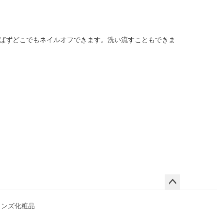
ばずどこでもネイルオフできます。洗い流すこともできま
ペー
ジト
メンズ化粧品
ップ