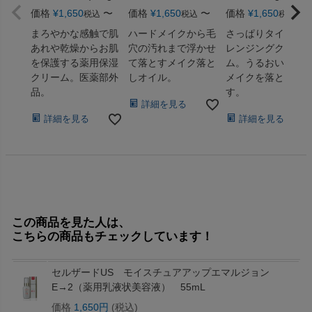
価格
¥
1,650
〜
価格
¥
1,650
〜
価格
¥
1,650
〜
税込
税込
税込
まろやかな感触で肌
ハードメイクから毛
さっぱりタイプの
あれや乾燥からお肌
穴の汚れまで浮かせ
レンジングクリー
を保護する薬用保湿
て落とすメイク落と
ム。うるおいなが
クリーム。医薬部外
しオイル。
メイクを落としま
品。
す。
詳細を見る
詳細を見る
詳細を見る
この商品を見た人は、
こちらの商品もチェックしています！
セルザードUS モイスチュアアップエマルジョン
E→2（薬用乳液状美容液） 55mL
価格
1,650円
(税込)