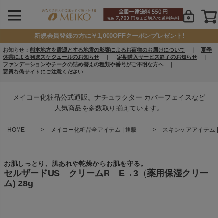
新規会員登録の方に￥1,000OFFクーポンプレゼント!
お知らせ：
熊本地方を震源とする地震の影響によるお荷物のお届けについて
｜
夏季
休業による発送スケジュールのお知らせ
｜
定期購入サービス終了のお知らせ
｜
ファンデーションやチークの詰め替えの種類や番号がご不明な方へ
｜
悪質な偽サイトにご注意ください
メイコー化粧品公式通販。ナチュラクター カバーフェイスなど
人気商品を多数取り揃えています。
HOME
メイコー化粧品全アイテム | 通販
スキンケアアイテム |
お肌しっとり、肌あれや乾燥からお肌を守る。
セルザードUS クリームR E→3（薬用保湿クリー
ム) 28g