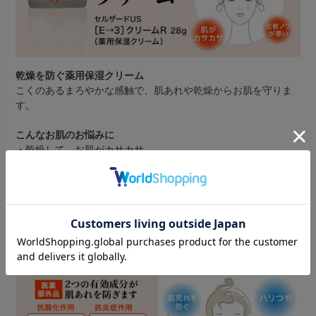
乾燥を防ぐ薬用保湿クリーム
こくのあるまろやかな感触で、肌あれや乾燥からお肌を守りま
す。
こんなお肌のお悩みに
・乾燥して、お肌がカサカサ
・なんだか化粧ノリが悪い
・マスクで肌状態が不安定
メイコー化粧品のロングセラー商品
セルザードUS クリームRは1991年に発売しました。当時から
人気商品で今もなお愛されています。