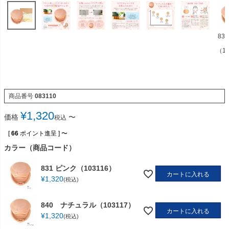
83
（10
商品番号
083110
¥
1,320
価格
〜
税込
[
66
ポイント進呈 ]
〜
カラー（商品コード）
831 ピンク（103116）
カートに入れる
¥
1,320
税込
840 ナチュラル（103117）
カートに入れる
¥
1,320
税込