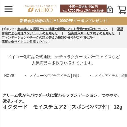
新規会員登録の方に￥1,000OFFクーポンプレゼント!
お知らせ：
熊本地方を震源とする地震の影響によるお荷物のお届けについて
｜
夏季
休業による発送スケジュールのお知らせ
｜
定期購入サービス終了のお知らせ
｜
ファンデーションやチークの詰め替えの種類や番号がご不明な方へ
｜
悪質な偽サイトにご注意ください
メイコー化粧品公式通販。ナチュラクター カバーフェイスなど
人気商品を多数取り揃えています。
HOME
メイコー化粧品全アイテム | 通販
メイクアイテム | 通
クリーム状からパウダー状に変わるファンデーション。つややか、
保湿メイク。
オクタード モイスチュア2［スポンジパフ付］ 12g