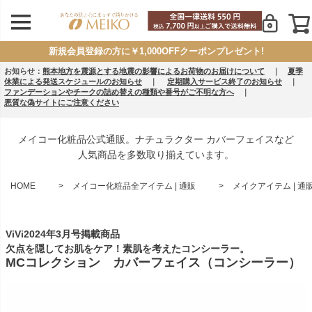
新規会員登録の方に￥1,000OFFクーポンプレゼント!
お知らせ：
熊本地方を震源とする地震の影響によるお荷物のお届けについて
｜
夏季
休業による発送スケジュールのお知らせ
｜
定期購入サービス終了のお知らせ
｜
ファンデーションやチークの詰め替えの種類や番号がご不明な方へ
｜
悪質な偽サイトにご注意ください
メイコー化粧品公式通販。ナチュラクター カバーフェイスなど
人気商品を多数取り揃えています。
HOME
メイコー化粧品全アイテム | 通販
メイクアイテム | 通
ViVi2024年3月号掲載商品
欠点を隠してお肌をケア！素肌を考えたコンシーラー。
MCコレクション カバーフェイス（コンシーラー）