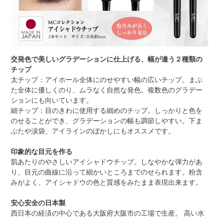
交発色で美しいグラデーションに仕上げる、幅が違う２種類の
チップ
太チップ
：アイホール全体にのせやすい幅の広いチップ。まぶ
た全体に優しくのり、ムラなく自然な発色。複数色のグラデー
ションにも向いています。
細チップ
：目のきわに使用する細めのチップ。しっかりと色を
のせることができ、グラデーションの幅も調節しやすい。下ま
ぶたや涙袋、アイラインのぼかしにもオススメです。
印象的な目元を作る
肌あたりのやさしいアイシャドウチップ。しなやかな弾力があ
り、目元の曲線に沿って細かいところまでのせられます。粉含
みがよく、アイシャドウの色と質感をみたまま表現出来ます。
安心安全の日本製
西日本の経済の中心である大阪府大阪市の工場で生産。 高い水