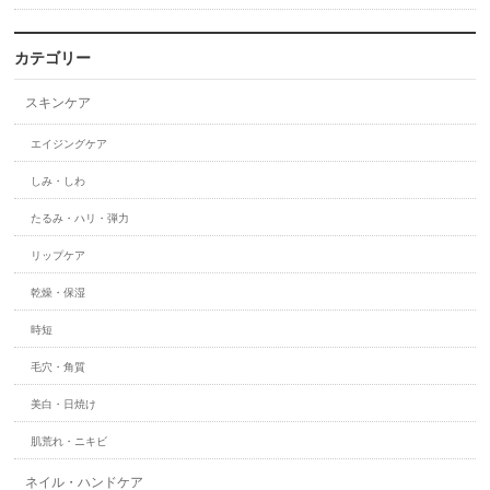
カテゴリー
スキンケア
エイジングケア
しみ・しわ
たるみ・ハリ・弾力
リップケア
乾燥・保湿
時短
毛穴・角質
美白・日焼け
肌荒れ・ニキビ
ネイル・ハンドケア