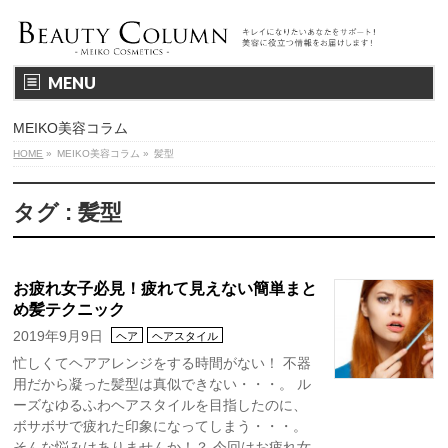
MENU
MEIKO美容コラム
HOME
»
MEIKO美容コラム
»
髪型
タグ : 髪型
お疲れ女子必見！疲れて見えない簡単まと
め髪テクニック
2019年9月9日
ヘア
ヘアスタイル
忙しくてヘアアレンジをする時間がない！ 不器
用だから凝った髪型は真似できない・・・。 ル
ーズなゆるふわヘアスタイルを目指したのに、
ボサボサで疲れた印象になってしまう・・・。
そんな悩みはありませんか！？ 今回はお疲れ女