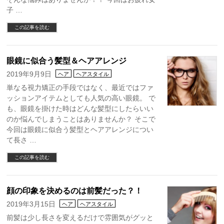
子 …
この記事を読む
眼鏡に似合う髪型＆ヘアアレンジ
2019年9月9日
ヘア
ヘアスタイル
単なる視力矯正の手段ではなく、最近ではファ
ッションアイテムとしても人気の高い眼鏡。 で
も、眼鏡を掛けた時はどんな髪型にしたらいい
のか悩んでしまうことはありませんか？ そこで
今回は眼鏡に似合う髪型とヘアアレンジについ
て長さ …
この記事を読む
顔の印象を決めるのは前髪だった？！
2019年3月15日
ヘア
ヘアスタイル
前髪は少し長さを変えるだけで雰囲気がグッと