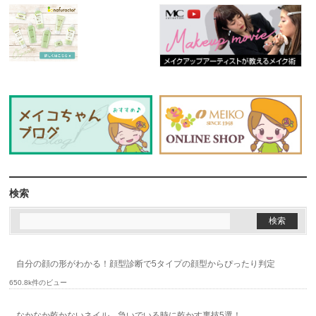
検索
自分の顔の形がわかる！顔型診断で5タイプの顔型からぴったり判定
650.8k件のビュー
なかなか乾かないネイル…急いでいる時に乾かす裏技5選！