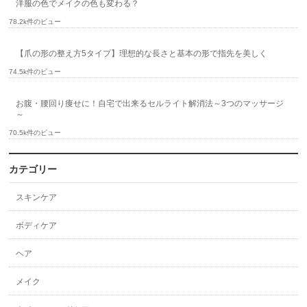
洋服の色でメイクの色も変わる？
78.2k件のビュー
【爪の形の整え方5タイプ】理想的な長さと基本の形で指先を美しく
74.5k件のビュー
お腹・腰回り痩せに！自宅で出来るセルライト解消法～3つのマッサージ
～
70.5k件のビュー
カテゴリー
スキンケア
ボディケア
ヘア
メイク