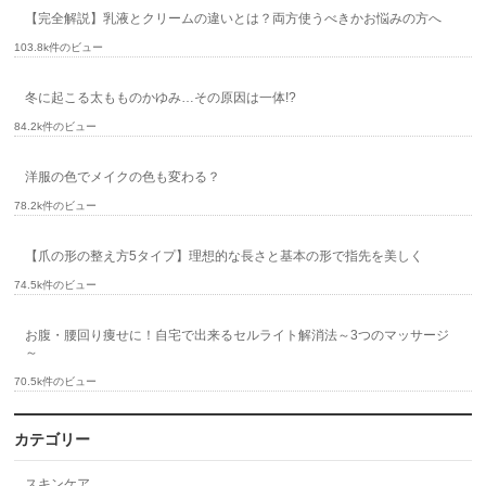
【完全解説】乳液とクリームの違いとは？両方使うべきかお悩みの方へ
103.8k件のビュー
冬に起こる太もものかゆみ…その原因は一体!?
84.2k件のビュー
洋服の色でメイクの色も変わる？
78.2k件のビュー
【爪の形の整え方5タイプ】理想的な長さと基本の形で指先を美しく
74.5k件のビュー
お腹・腰回り痩せに！自宅で出来るセルライト解消法～3つのマッサージ
～
70.5k件のビュー
カテゴリー
スキンケア