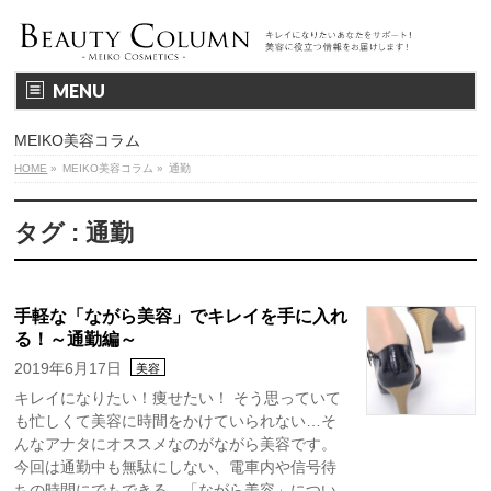
MENU
MEIKO美容コラム
HOME
»
MEIKO美容コラム
»
通勤
タグ : 通勤
手軽な「ながら美容」でキレイを手に入れ
る！～通勤編～
2019年6月17日
美容
キレイになりたい！痩せたい！ そう思っていて
も忙しくて美容に時間をかけていられない…そ
んなアナタにオススメなのがながら美容です。
今回は通勤中も無駄にしない、電車内や信号待
ちの時間にでもできる、「ながら美容」につい