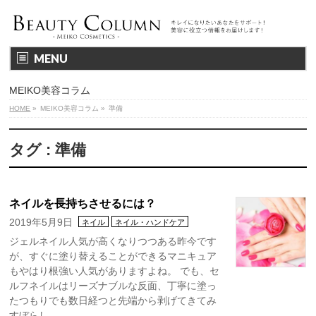
MENU
MEIKO美容コラム
HOME
»
MEIKO美容コラム
»
準備
タグ : 準備
ネイルを長持ちさせるには？
2019年5月9日
ネイル
ネイル・ハンドケア
ジェルネイル人気が高くなりつつある昨今です
が、すぐに塗り替えることができるマニキュア
もやはり根強い人気がありますよね。 でも、セ
ルフネイルはリーズナブルな反面、丁寧に塗っ
たつもりでも数日経つと先端から剥げてきてみ
すぼらし …