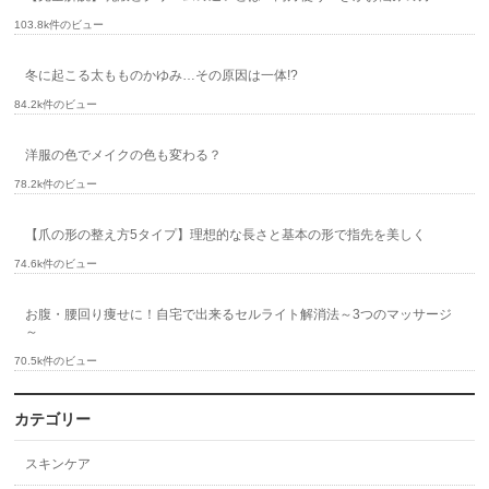
103.8k件のビュー
冬に起こる太もものかゆみ…その原因は一体!?
84.2k件のビュー
洋服の色でメイクの色も変わる？
78.2k件のビュー
【爪の形の整え方5タイプ】理想的な長さと基本の形で指先を美しく
74.6k件のビュー
お腹・腰回り痩せに！自宅で出来るセルライト解消法～3つのマッサージ
～
70.5k件のビュー
カテゴリー
スキンケア