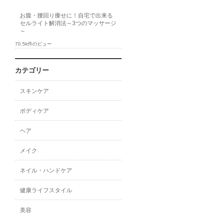
お腹・腰回り痩せに！自宅で出来る
セルライト解消法～3つのマッサージ
～
70.5k件のビュー
カテゴリー
スキンケア
ボディケア
ヘア
メイク
ネイル・ハンドケア
健康ライフスタイル
美容