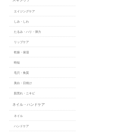
エイジングケア
しみ・しわ
たるみ・ハリ・弾力
リップケア
乾燥・保湿
時短
毛穴・角質
美白・日焼け
肌荒れ・ニキビ
ネイル・ハンドケア
ネイル
ハンドケア