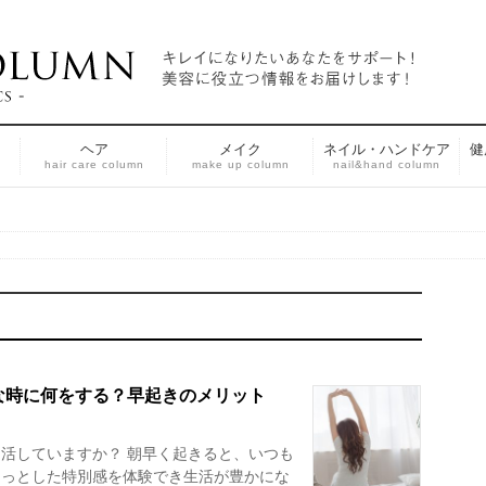
ヘア
メイク
ネイル・ハンドケア
健
n
hair care column
make up column
nail&hand column
な時に何をする？早起きのメリット
活していますか？ 朝早く起きると、いつも
ょっとした特別感を体験でき生活が豊かにな