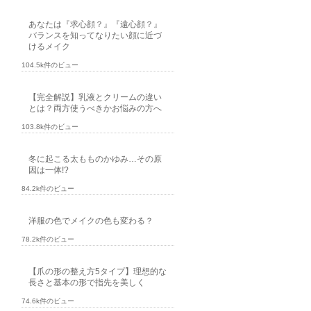
あなたは『求心顔？』『遠心顔？』
バランスを知ってなりたい顔に近づ
けるメイク
104.5k件のビュー
【完全解説】乳液とクリームの違い
とは？両方使うべきかお悩みの方へ
103.8k件のビュー
冬に起こる太もものかゆみ…その原
因は一体!?
84.2k件のビュー
洋服の色でメイクの色も変わる？
78.2k件のビュー
【爪の形の整え方5タイプ】理想的な
長さと基本の形で指先を美しく
74.6k件のビュー