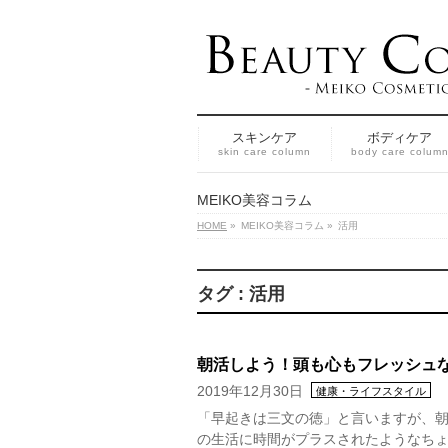
スキンケア
ボディケア
skin care column
body care colum
MEIKO美容コラム
HOME
»
MEIKO美容コラム
»
活用
タグ : 活用
朝活しよう！頭も心もフレッシュ
2019年12月30日
健康・ライフスタイル
「早起きは三文の徳」と言いますが、朝
の生活に時間がプラスされたようなち