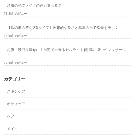
洋服の色でメイクの色も変わる？
78.2k件のビュー
【爪の形の整え方5タイプ】理想的な長さと基本の形で指先を美しく
74.6k件のビュー
お腹・腰回り痩せに！自宅で出来るセルライト解消法～3つのマッサージ
～
70.5k件のビュー
カテゴリー
スキンケア
ボディケア
ヘア
メイク