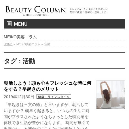
MENU
MEIKO美容コラム
HOME
»
MEIKO美容コラム
»
活動
タグ : 活動
朝活しよう！頭も心もフレッシュな時に何
をする？早起きのメリット
2019年12月30日
健康・ライフスタイル
「早起きは三文の徳」と言いますが、朝活して
いますか？ 朝早く起きると、いつもの生活に時
間がプラスされたようなちょっとした特別感を
体験でき生活が豊かになります。 時間が無くて
出来ない…と嘆かずにこんなに出来た！という