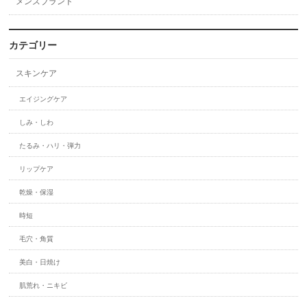
メンズブランド
カテゴリー
スキンケア
エイジングケア
しみ・しわ
たるみ・ハリ・弾力
リップケア
乾燥・保湿
時短
毛穴・角質
美白・日焼け
肌荒れ・ニキビ