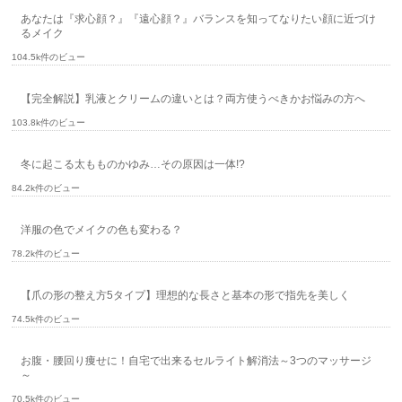
あなたは『求心顔？』『遠心顔？』バランスを知ってなりたい顔に近づけ
るメイク
104.5k件のビュー
【完全解説】乳液とクリームの違いとは？両方使うべきかお悩みの方へ
103.8k件のビュー
冬に起こる太もものかゆみ…その原因は一体!?
84.2k件のビュー
洋服の色でメイクの色も変わる？
78.2k件のビュー
【爪の形の整え方5タイプ】理想的な長さと基本の形で指先を美しく
74.5k件のビュー
お腹・腰回り痩せに！自宅で出来るセルライト解消法～3つのマッサージ
～
70.5k件のビュー