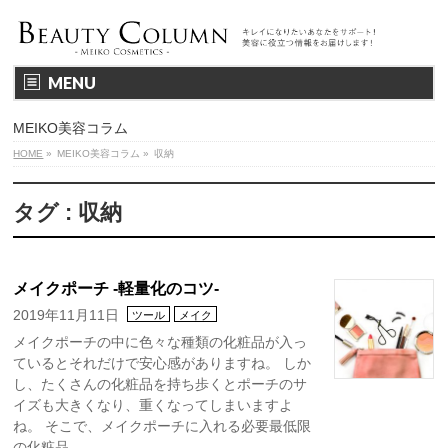
MENU
MEIKO美容コラム
HOME
»
MEIKO美容コラム
»
収納
タグ : 収納
メイクポーチ -軽量化のコツ-
2019年11月11日
ツール
メイク
メイクポーチの中に色々な種類の化粧品が入っ
ているとそれだけで安心感がありますね。 しか
し、たくさんの化粧品を持ち歩くとポーチのサ
イズも大きくなり、重くなってしまいますよ
ね。 そこで、メイクポーチに入れる必要最低限
の化粧品 …