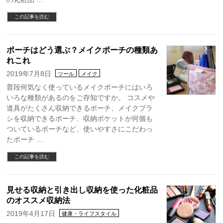
この記事を読む
ポーチはどう選ぶ？メイクポーチの種類あ
れこれ
2019年7月8日
ツール
メイク
普段何気なく使っているメイクポーチにはいろ
いろな種類があるのをご存知ですか。 コスメや
道具がたくさん収納できるポーチ、メイクブラ
シを収納できるポーチ、収納ポケットが何個も
ついているポーチなど、使いやすさにこだわっ
たポーチ …
この記事を読む
見せる収納と引き出し収納を使った化粧品
のオススメ収納法
2019年4月17日
健康・ライフスタイル