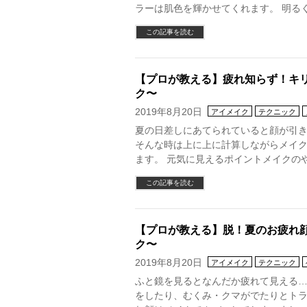
ラーは肌色を輝かせてくれます。 明る
この記事を読む
【プロが教える】疲れ知らず！キ
ク〜
2019年8月20日
アイメイク
テクニック
夏の日差しにあてられていると顔が引
そんな時は上に上に計算しながらメイ
ます。 元気に見えるポイントメイクの
この記事を読む
【プロが教える】脱！夏のお疲れ顔
ク〜
2019年8月20日
アイメイク
テクニック
ふと鏡を見るとなんだか疲れて見える…
をしたり、むくみ・クマがでたりとト