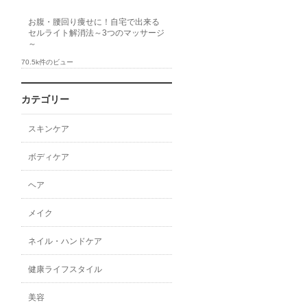
お腹・腰回り痩せに！自宅で出来る
セルライト解消法～3つのマッサージ
～
70.5k件のビュー
カテゴリー
スキンケア
ボディケア
ヘア
メイク
ネイル・ハンドケア
健康ライフスタイル
美容