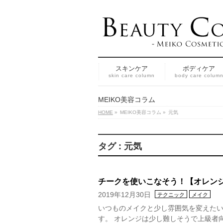
スキンケア
ボディケア
skin care column
body care colum
MEIKO美容コラム
HOME
»
MEIKO美容コラム
»
元気
タグ : 元気
チークを使いこなそう！【オレン
2019年12月30日
テクニック
メイク
いつものメイクと少し雰囲気を変えた
す。 オレンジは少し難しそうで上級者