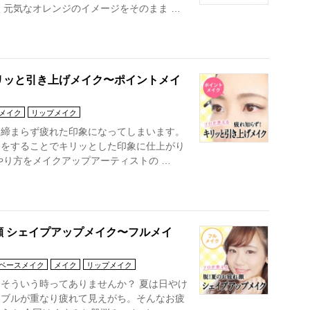
く元気なオレンジのイメージをそのまま …
リッと引き上げメイク〜ポイントメイ
メイク
リップメイク
き締まらず疲れた印象になってしまいます。
クをすることでキリッとした印象に仕上がり
やり方をメイクアップアーティストの …
 シェイプアップメイク〜フルメイ
ベースメイク
メイク
リップメイク
そういう時ってありませんか？ 夏は日やけ
ラブルが重なり疲れて見えがち。そんなお疲