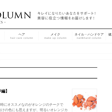
ヘア
メイク
ネイル・ハンドケア
健
n
hair care column
make up column
nail&hand column
ジ編】
い時にオススメなのがオレンジのチークで
向けの色にも思えますが、明るいオレンジカ