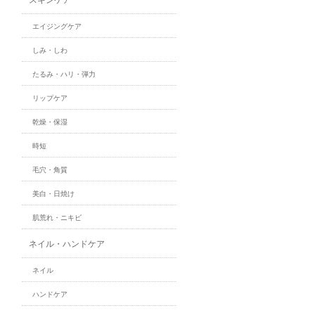
エイジングケア
しみ・しわ
たるみ・ハリ・弾力
リップケア
乾燥・保湿
時短
毛穴・角質
美白・日焼け
肌荒れ・ニキビ
ネイル・ハンドケア
ネイル
ハンドケア