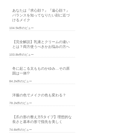
あなたは『求心顔？』『遠心顔？』
バランスを知ってなりたい顔に近づ
けるメイク
104.5k件のビュー
【完全解説】乳液とクリームの違い
とは？両方使うべきかお悩みの方へ
103.8k件のビュー
冬に起こる太もものかゆみ…その原
因は一体!?
84.2k件のビュー
洋服の色でメイクの色も変わる？
78.2k件のビュー
【爪の形の整え方5タイプ】理想的な
長さと基本の形で指先を美しく
74.6k件のビュー