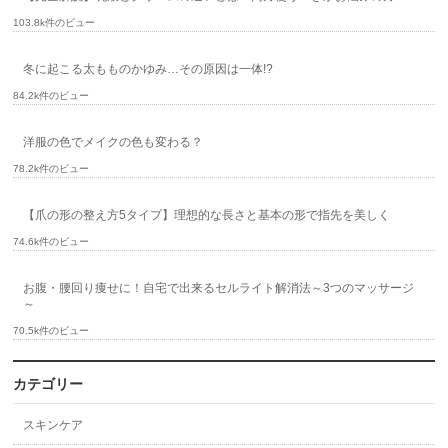
103.8k件のビュー
冬に起こる太もものかゆみ…その原因は一体!?
84.2k件のビュー
洋服の色でメイクの色も変わる？
78.2k件のビュー
【爪の形の整え方5タイプ】理想的な長さと基本の形で指先を美しく
74.6k件のビュー
お腹・腰回り痩せに！自宅で出来るセルライト解消法～3つのマッサージ
～
70.5k件のビュー
カテゴリー
スキンケア