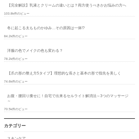
【完全解説】乳液とクリームの違いとは？両方使うべきかお悩みの方へ
103.8k件のビュー
冬に起こる太もものかゆみ…その原因は一体!?
84.2k件のビュー
洋服の色でメイクの色も変わる？
78.2k件のビュー
【爪の形の整え方5タイプ】理想的な長さと基本の形で指先を美しく
74.6k件のビュー
お腹・腰回り痩せに！自宅で出来るセルライト解消法～3つのマッサージ
～
70.5k件のビュー
カテゴリー
スキンケア