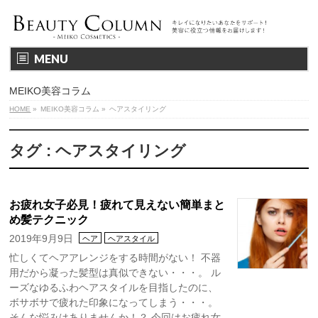
MENU
MEIKO美容コラム
HOME
»
MEIKO美容コラム
»
ヘアスタイリング
タグ : ヘアスタイリング
お疲れ女子必見！疲れて見えない簡単まと
め髪テクニック
2019年9月9日
ヘア
ヘアスタイル
忙しくてヘアアレンジをする時間がない！ 不器
用だから凝った髪型は真似できない・・・。 ル
ーズなゆるふわヘアスタイルを目指したのに、
ボサボサで疲れた印象になってしまう・・・。
そんな悩みはありませんか！？ 今回はお疲れ女