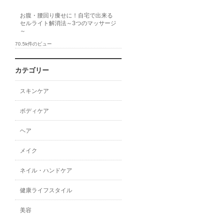
お腹・腰回り痩せに！自宅で出来る
セルライト解消法～3つのマッサージ
～
70.5k件のビュー
カテゴリー
スキンケア
ボディケア
ヘア
メイク
ネイル・ハンドケア
健康ライフスタイル
美容