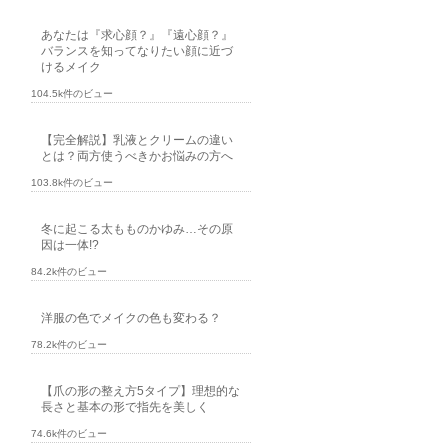
あなたは『求心顔？』『遠心顔？』
バランスを知ってなりたい顔に近づ
けるメイク
104.5k件のビュー
【完全解説】乳液とクリームの違い
とは？両方使うべきかお悩みの方へ
103.8k件のビュー
冬に起こる太もものかゆみ…その原
因は一体!?
84.2k件のビュー
洋服の色でメイクの色も変わる？
78.2k件のビュー
【爪の形の整え方5タイプ】理想的な
長さと基本の形で指先を美しく
74.6k件のビュー