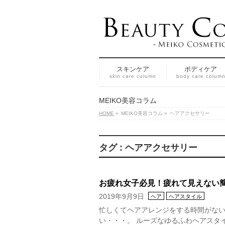
スキンケア
ボディケア
skin care column
body care colum
MEIKO美容コラム
HOME
»
MEIKO美容コラム
»
ヘアアクセサリー
タグ : ヘアアクセサリー
お疲れ女子必見！疲れて見えない
2019年9月9日
ヘア
ヘアスタイル
忙しくてヘアアレンジをする時間がない
い・・・。 ルーズなゆるふわヘアスタ