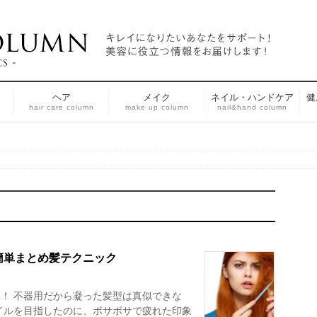
ヘア
メイク
ネイル・ハンドケア
健
n
hair care column
make up column
nail&hand column
簡単まとめ髪テクニック
！ 不器用だから凝った髪型は真似できな
イルを目指したのに、ボサボサで疲れた印象