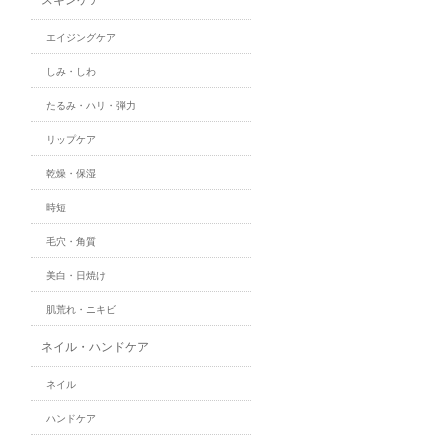
エイジングケア
しみ・しわ
たるみ・ハリ・弾力
リップケア
乾燥・保湿
時短
毛穴・角質
美白・日焼け
肌荒れ・ニキビ
ネイル・ハンドケア
ネイル
ハンドケア