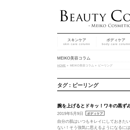
スキンケア
ボディケア
skin care column
body care colum
MEIKO美容コラム
HOME
»
MEIKO美容コラム
»
ピーリング
タグ : ピーリング
腕を上げるとドキッ！ワキの黒ず
2019年5月9日
ボディケア
自分の肌はいつもキレイにしておきた
ない！そう強気に思えるようになるには