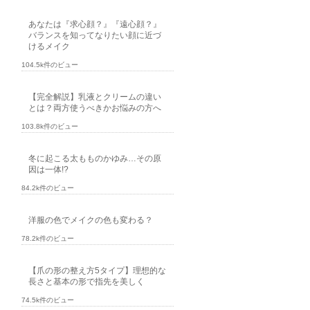
あなたは『求心顔？』『遠心顔？』
バランスを知ってなりたい顔に近づ
けるメイク
104.5k件のビュー
【完全解説】乳液とクリームの違い
とは？両方使うべきかお悩みの方へ
103.8k件のビュー
冬に起こる太もものかゆみ…その原
因は一体!?
84.2k件のビュー
洋服の色でメイクの色も変わる？
78.2k件のビュー
【爪の形の整え方5タイプ】理想的な
長さと基本の形で指先を美しく
74.5k件のビュー