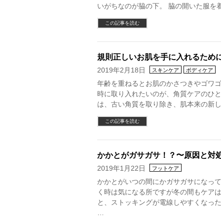
いがちなのが脇の下。 脇の開いた服を
この記事を読む
規則正しいお肌を手に入れるため
2019年2月18日
スキンケア
ボディケア
年齢を重ねるとお肌のかさつきやゴワゴ
時に取り入れたいのが、角質ケアのひと
は、古い角質を取り除き、肌本来の新し
この記事を読む
かかとがガサガサ！？〜原因と対
2019年1月22日
フットケア
かかとがいつの間にかガサガサになっ
く時は気になる所ですが冬の間もケア
と、ストッキングが電線しやすくなった
…