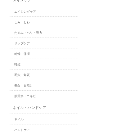
エイジングケア
しみ・しわ
たるみ・ハリ・弾力
リップケア
乾燥・保湿
時短
毛穴・角質
美白・日焼け
肌荒れ・ニキビ
ネイル・ハンドケア
ネイル
ハンドケア