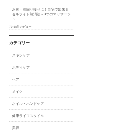
お腹・腰回り痩せに！自宅で出来る
セルライト解消法～3つのマッサージ
～
70.5k件のビュー
カテゴリー
スキンケア
ボディケア
ヘア
メイク
ネイル・ハンドケア
健康ライフスタイル
美容