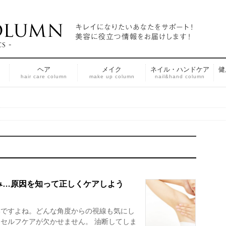
ヘア
メイク
ネイル・ハンドケア
健
n
hair care column
make up column
nail&hand column
み…原因を知って正しくケアしよう
いですよね。どんな角度からの視線も気にし
セルフケアが欠かせません。 油断してしま