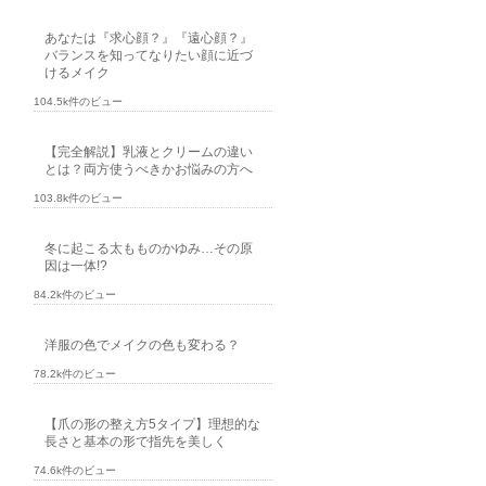
あなたは『求心顔？』『遠心顔？』
バランスを知ってなりたい顔に近づ
けるメイク
104.5k件のビュー
【完全解説】乳液とクリームの違い
とは？両方使うべきかお悩みの方へ
103.8k件のビュー
冬に起こる太もものかゆみ…その原
因は一体!?
84.2k件のビュー
洋服の色でメイクの色も変わる？
78.2k件のビュー
【爪の形の整え方5タイプ】理想的な
長さと基本の形で指先を美しく
74.6k件のビュー