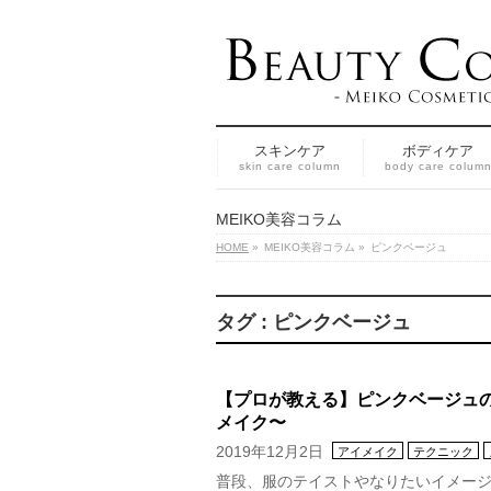
スキンケア
ボディケア
skin care column
body care colum
MEIKO美容コラム
HOME
»
MEIKO美容コラム
»
ピンクベージュ
タグ : ピンクベージュ
【プロが教える】ピンクベージュ
メイク〜
2019年12月2日
アイメイク
テクニック
普段、服のテイストやなりたいイメー