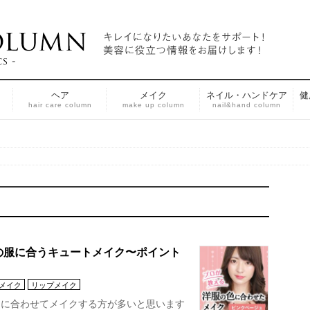
ヘア
メイク
ネイル・ハンドケア
健
n
hair care column
make up column
nail&hand column
の服に合うキュートメイク〜ポイント
メイク
リップメイク
ジに合わせてメイクする方が多いと思います