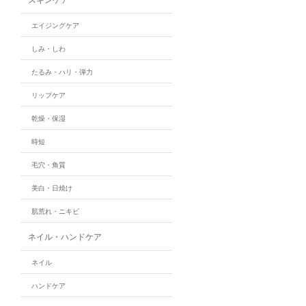
エイジングケア
しみ・しわ
たるみ・ハリ・弾力
リップケア
乾燥・保湿
時短
毛穴・角質
美白・日焼け
肌荒れ・ニキビ
ネイル・ハンドケア
ネイル
ハンドケア