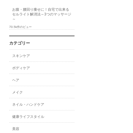
お腹・腰回り痩せに！自宅で出来る
セルライト解消法～3つのマッサージ
～
70.5k件のビュー
カテゴリー
スキンケア
ボディケア
ヘア
メイク
ネイル・ハンドケア
健康ライフスタイル
美容