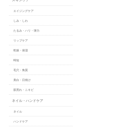
エイジングケア
しみ・しわ
たるみ・ハリ・弾力
リップケア
乾燥・保湿
時短
毛穴・角質
美白・日焼け
肌荒れ・ニキビ
ネイル・ハンドケア
ネイル
ハンドケア