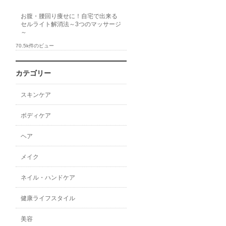
お腹・腰回り痩せに！自宅で出来る
セルライト解消法～3つのマッサージ
～
70.5k件のビュー
カテゴリー
スキンケア
ボディケア
ヘア
メイク
ネイル・ハンドケア
健康ライフスタイル
美容