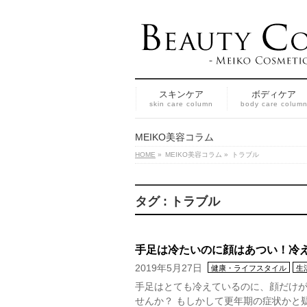
スキンケア
ボディケア
skin care column
body care colum
MEIKO美容コラム
HOME
»
MEIKO美容コラム
»
トラブル
タグ : トラブル
手足は冷たいのに顔はあつい！冷
2019年5月27日
健康・ライフスタイル
生
手足はとても冷えているのに、顔だけが
せんか？ もしかして更年期の症状かと