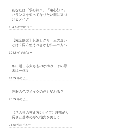
あなたは『求心顔？』『遠心顔？』
バランスを知ってなりたい顔に近づ
けるメイク
104.5k件のビュー
【完全解説】乳液とクリームの違い
とは？両方使うべきかお悩みの方へ
103.8k件のビュー
冬に起こる太もものかゆみ…その原
因は一体!?
84.2k件のビュー
洋服の色でメイクの色も変わる？
78.2k件のビュー
【爪の形の整え方5タイプ】理想的な
長さと基本の形で指先を美しく
74.5k件のビュー