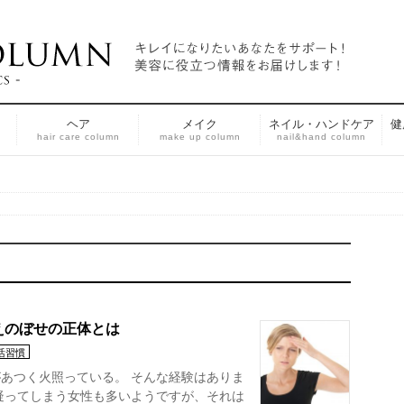
ヘア
メイク
ネイル・ハンドケア
健
n
hair care column
make up column
nail&hand column
えのぼせの正体とは
活習慣
あつく火照っている。 そんな経験はありま
疑ってしまう女性も多いようですが、それは