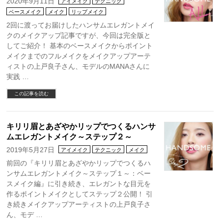
2020年9月11日
アイメイク
テクニック
ベースメイク
メイク
リップメイク
2回に渡ってお届けしたハンサムエレガントメイ
クのメイクアップ記事ですが、今回は完全版と
してご紹介！ 基本のベースメイクからポイント
メイクまでのフルメイクをメイクアップアーテ
ィストの上戸良子さん、モデルのMANAさんに
実践 …
この記事を読む
キリリ眉とあざやかリップでつくるハンサ
ムエレガントメイク～ステップ２～
2019年5月27日
アイメイク
テクニック
メイク
前回の『キリリ眉とあざやかリップでつくるハ
ンサムエレガントメイク～ステップ１～：ベー
スメイク編』に引き続き、エレガントな目元を
作るポイントメイクとしてステップ２公開！ 引
き続きメイクアップアーティストの上戸良子さ
ん、モデ …