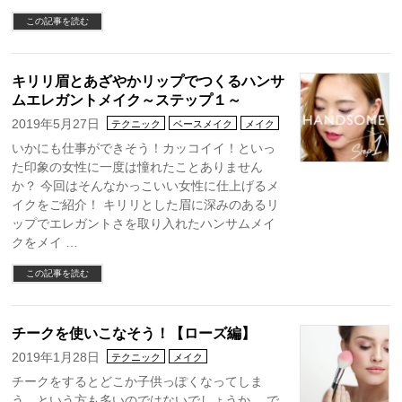
この記事を読む
キリリ眉とあざやかリップでつくるハンサ
ムエレガントメイク～ステップ１～
2019年5月27日
テクニック
ベースメイク
メイク
いかにも仕事ができそう！カッコイイ！といっ
た印象の女性に一度は憧れたことありません
か？ 今回はそんなかっこいい女性に仕上げるメ
イクをご紹介！ キリリとした眉に深みのあるリ
ップでエレガントさを取り入れたハンサムメイ
クをメイ …
この記事を読む
チークを使いこなそう！【ローズ編】
2019年1月28日
テクニック
メイク
チークをするとどこか子供っぽくなってしま
う…という方も多いのではないでしょうか。 で