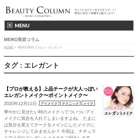
MENU
MEIKO美容コラム
HOME
»
MEIKO美容コラム
»
エレガント
タグ : エレガント
【プロが教える】上品チークが大人っぽい
エレガントメイク〜ポイントメイク〜
2020年12月11日
アイメイク
テクニック
メイク
華やかに見せたい時のメイクってついついアイ
メイクに気合を入れてしまいますよね。 たまに
は気分を変えてチークをメインにしたメイクに
チャレンジしてみませんか？ 今回は、ナチュラ
ルで上品なエレガントメイクをご紹介します。