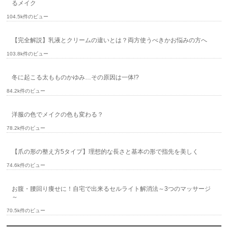
るメイク
104.5k件のビュー
【完全解説】乳液とクリームの違いとは？両方使うべきかお悩みの方へ
103.8k件のビュー
冬に起こる太もものかゆみ…その原因は一体!?
84.2k件のビュー
洋服の色でメイクの色も変わる？
78.2k件のビュー
【爪の形の整え方5タイプ】理想的な長さと基本の形で指先を美しく
74.6k件のビュー
お腹・腰回り痩せに！自宅で出来るセルライト解消法～3つのマッサージ
～
70.5k件のビュー