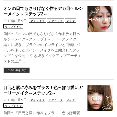
オンの日でもさりげなく作るデカ目ヘルシ
ーメイク～ステップ2～
2019年5月9日
アイメイク
テクニック
メイク
リップメイク
前回の『オンの日でもさりげなく作るデカ目ヘ
ルシーメイク～ステップ１～：ベースメイク
編』に続き、ブラウンのインラインと目頭にパ
ールを使ったポイントメイクをご紹介したステ
ップ２を公開！ 引き続きメイクアップアーティ
ストの上戸 …
この記事を読む
目元と唇に赤みをプラス！色っぽ可愛いガ
ーリーメイク～ステップ2～
2019年5月9日
アイメイク
テクニック
メイク
リップメイク
前回の『目元と唇に赤みをプラス！色っぽ可愛