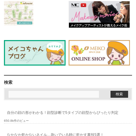
検索
自分の顔の形がわかる！顔型診断で5タイプの顔型からぴったり判定
650.8k件のビュー
なかなか乾かないネイル…急いでいる時に乾かす裏技5選！