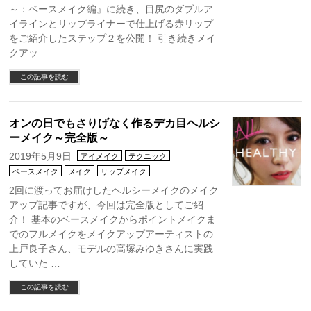
～：ベースメイク編』に続き、目尻のダブルア
イラインとリップライナーで仕上げる赤リップ
をご紹介したステップ２を公開！ 引き続きメイ
クアッ …
この記事を読む
オンの日でもさりげなく作るデカ目ヘルシ
ーメイク～完全版～
2019年5月9日
アイメイク
テクニック
ベースメイク
メイク
リップメイク
2回に渡ってお届けしたヘルシーメイクのメイク
アップ記事ですが、今回は完全版としてご紹
介！ 基本のベースメイクからポイントメイクま
でのフルメイクをメイクアップアーティストの
上戸良子さん、モデルの高塚みゆきさんに実践
していた …
この記事を読む