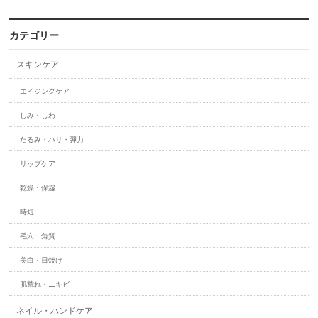
カテゴリー
スキンケア
エイジングケア
しみ・しわ
たるみ・ハリ・弾力
リップケア
乾燥・保湿
時短
毛穴・角質
美白・日焼け
肌荒れ・ニキビ
ネイル・ハンドケア