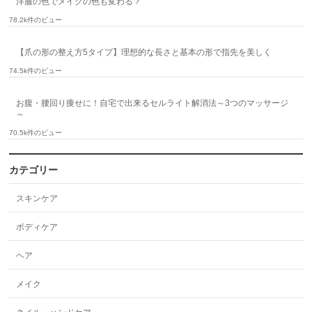
洋服の色でメイクの色も変わる？
78.2k件のビュー
【爪の形の整え方5タイプ】理想的な長さと基本の形で指先を美しく
74.5k件のビュー
お腹・腰回り痩せに！自宅で出来るセルライト解消法～3つのマッサージ
～
70.5k件のビュー
カテゴリー
スキンケア
ボディケア
ヘア
メイク