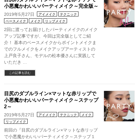
小悪魔かわいいパーティメイク～完全版～
2019年5月27日
アイメイク
テクニック
ベースメイク
メイク
リップメイク
2回に渡ってお届けしたパーティメイクのメイク
アップ記事ですが、今回は完全版としてご紹
介！ 基本のベースメイクからポイントメイクま
でのフルメイクをメイクアップアーティストの
上戸良子さん、モデルの松本優さんに実践して
いただき …
この記事を読む
目尻のダブルライン×マットな赤リップで
小悪魔かわいいパーティメイク～ステップ
2～
2019年5月27日
アイメイク
テクニック
メイク
リップメイク
前回の『目尻のダブルライン×マットな赤リップ
で小悪魔かわいいパーティメイク～ステップ１