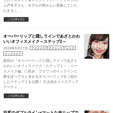
でのフルメイクをメイクアップアーティストの
上戸良子さん、モデルの萌さんに実践していた
だきまし …
この記事を読む
オーバーリップと隠しラインであざとかわ
いいオフィスメイク～ステップ2～
2019年5月27日
アイメイク
テクニック
メイク
リップメイク
前回の『オーバーリップと隠しラインであざと
かわいいオフィスメイク～ステップ１～：ベー
スメイク編』に続き、ブラウンのインラインと
唇をぽってりと見せるオーバーリップをご紹介
したステップ２を公開！ 引き続きメイクアップ
アーティ …
この記事を読む
目尻のダブルライン×マットな赤リップで