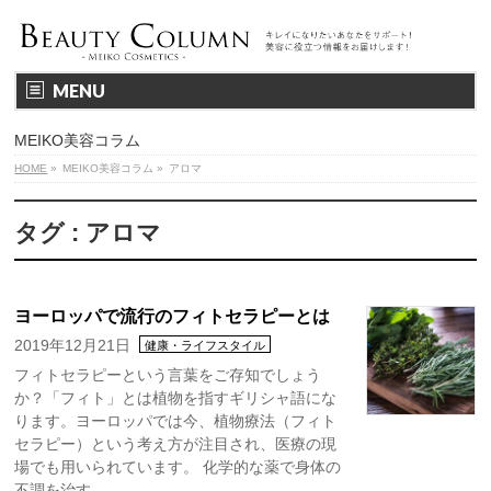
MENU
MEIKO美容コラム
HOME
»
MEIKO美容コラム
»
アロマ
タグ : アロマ
ヨーロッパで流行のフィトセラピーとは
2019年12月21日
健康・ライフスタイル
フィトセラピーという言葉をご存知でしょう
か？「フィト」とは植物を指すギリシャ語にな
ります。ヨーロッパでは今、植物療法（フィト
セラピー）という考え方が注目され、医療の現
場でも用いられています。 化学的な薬で身体の
不調を治す …