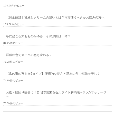
104.5k件のビュー
【完全解説】乳液とクリームの違いとは？両方使うべきかお悩みの方へ
103.8k件のビュー
冬に起こる太もものかゆみ…その原因は一体!?
84.2k件のビュー
洋服の色でメイクの色も変わる？
78.2k件のビュー
【爪の形の整え方5タイプ】理想的な長さと基本の形で指先を美しく
74.6k件のビュー
お腹・腰回り痩せに！自宅で出来るセルライト解消法～3つのマッサージ
～
70.5k件のビュー