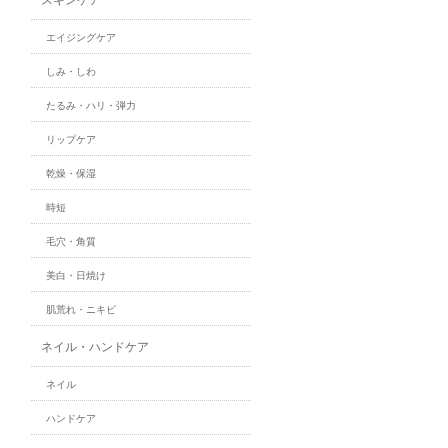
エイジングケア
しみ・しわ
たるみ・ハリ・弾力
リップケア
乾燥・保湿
時短
毛穴・角質
美白・日焼け
肌荒れ・ニキビ
ネイル・ハンドケア
ネイル
ハンドケア