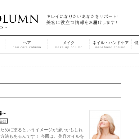
ヘア
メイク
ネイル・ハンドケア
健
n
hair care column
make up column
nail&hand column
編～
美容
のために塗るというイメージが強いかもしれ
方法もあるんです！ 今回は、美容オイルを