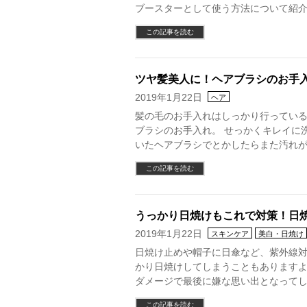
ブースターとして使う方法について紹
この記事を読む
ツヤ髪美人に！ヘアブラシのお手
2019年1月22日
ヘア
髪の毛のお手入れはしっかり行ってい
ブラシのお手入れ。 せっかくキレイに
いたヘアブラシでとかしたらまた汚れが
この記事を読む
うっかり日焼けもこれで対策！日
2019年1月22日
スキンケア
美白・日焼け
日焼け止めや帽子に日傘など、紫外線
かり日焼けしてしまうこともあります
ダメージで最後に嫌な思い出となってし
この記事を読む