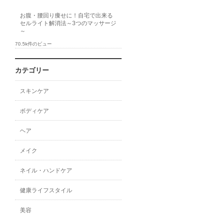
お腹・腰回り痩せに！自宅で出来る
セルライト解消法～3つのマッサージ
～
70.5k件のビュー
カテゴリー
スキンケア
ボディケア
ヘア
メイク
ネイル・ハンドケア
健康ライフスタイル
美容