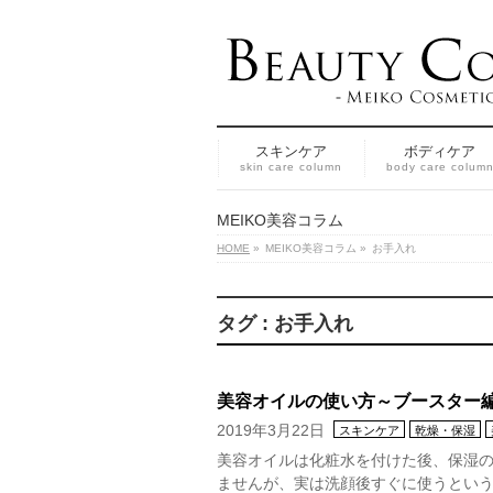
スキンケア
ボディケア
skin care column
body care colum
MEIKO美容コラム
HOME
»
MEIKO美容コラム
»
お手入れ
タグ : お手入れ
美容オイルの使い方～ブースター
2019年3月22日
スキンケア
乾燥・保湿
美容オイルは化粧水を付けた後、保湿
ませんが、実は洗顔後すぐに使うという