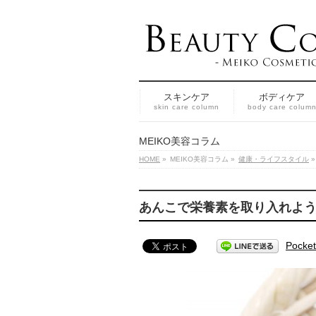
スキンケア
ボディケア
skin care column
body care colum
MEIKO美容コラム
HOME
»
MEIKO美容コラム
»
健康・ライフスタイル
»
あんこで栄養素を取り入れよ
Pocket