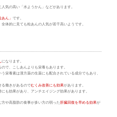
に人気の高い「水ようかん」などがあります。
粒あん」
です。
、全体的に見ても粒あんの人気が若干高いようです。
！
ん
になります。
るので、こしあんよりも栄養もあります。
いう栄養素は漢方薬の生薬にも配合されている成分でもあり、
せる働きがあるので
むくみ改善にも効果
があります。
持にも効果があり、アンチエイジング効果があります。
む方や高脂肪の食事が多い方の弱った
肝臓回復を早める効果
が