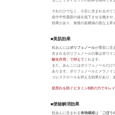
ることでダイエットの効果も期待でき
それだけでなく、小豆に含まれるポリ
血中中性脂肪の値を低下させる働きや
効果があり、食後の血糖値の急な上昇
■美肌効果
粒あんには
ポリフェノール
が豊富に含
含まれるポリフェノールの量は赤ワイ
酸化作用」で抑えて
くれます。
また、あんこにはポリフェノールだけ
あります。ポリフェノールとメラノイ
コレステロールを抑える効果があり、
肌荒れを防ぐビタミンB群の力でキレ
■便秘解消効果
粒あんに含まれる
食物繊維
は「
ごぼう