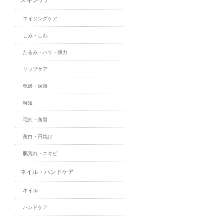
エイジングケア
しみ・しわ
たるみ・ハリ・弾力
リップケア
乾燥・保湿
時短
毛穴・角質
美白・日焼け
肌荒れ・ニキビ
ネイル・ハンドケア
ネイル
ハンドケア