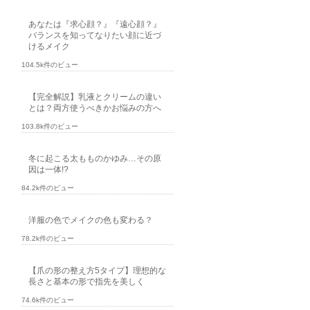
あなたは『求心顔？』『遠心顔？』
バランスを知ってなりたい顔に近づ
けるメイク
104.5k件のビュー
【完全解説】乳液とクリームの違い
とは？両方使うべきかお悩みの方へ
103.8k件のビュー
冬に起こる太もものかゆみ…その原
因は一体!?
84.2k件のビュー
洋服の色でメイクの色も変わる？
78.2k件のビュー
【爪の形の整え方5タイプ】理想的な
長さと基本の形で指先を美しく
74.6k件のビュー