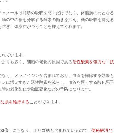
ます。
フェノールは脂肪の吸収を防ぐだけでなく、体脂肪の元となる
、腸の中の糖を分解する酵素の働きを抑え、糖の吸収を抑える
を防ぎ、体脂肪がつくことを抑えてくれます。
まれています。
ンよりも多く、細胞の老化の原因である
活性酸素を強力な「抗
でなく、メラノイジンが含まれており、血管を掃除する効果も
ジンは増えすぎた活性酵素を減らし、血管を硬くする酸化悪玉
血管の老化防止や動脈硬化などの予防になります。
イな肌を維持する
ことができます。
の3倍
」にもなり、オリゴ糖も含まれているので、
便秘解消だ