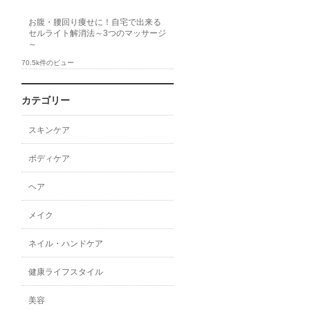
お腹・腰回り痩せに！自宅で出来る
セルライト解消法～3つのマッサージ
～
70.5k件のビュー
カテゴリー
スキンケア
ボディケア
ヘア
メイク
ネイル・ハンドケア
健康ライフスタイル
美容