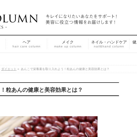
ヘア
メイク
ネイル・ハンドケア
健
n
hair care column
make up column
nail&hand column
ダイエット
»
あんこで栄養素を取り入れよう！粒あんの健康と美容効果とは？
う！粒あんの健康と美容効果とは？