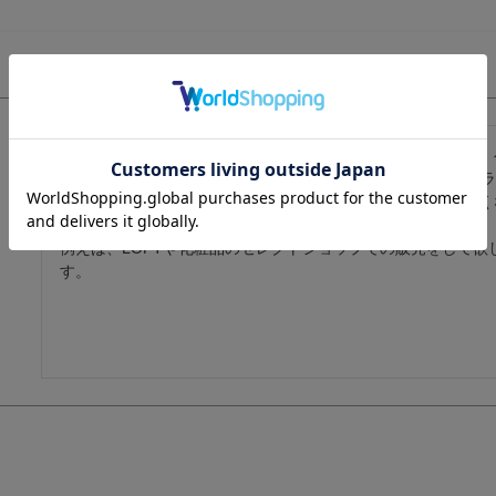
最初　百貨店のメイコー化粧品売り場で試しに買ったところ　
ングも試しましたがダメでした。それから30年ずっとナチュ
プレゼントしたりしていますが、１つ残念なのが店舗が少なく
と送料がかかるのが難点です。

例えば、LOFTや化粧品のセレクトショップでの販売をして
す。