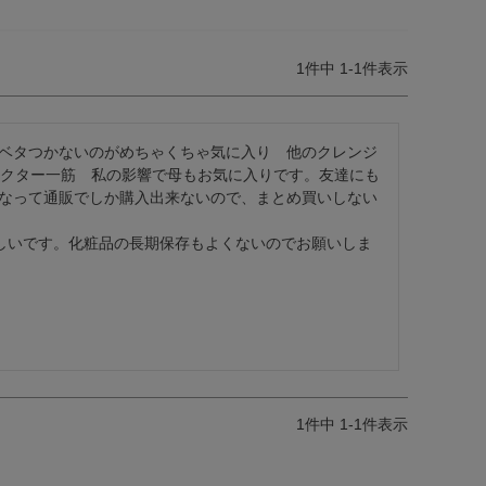
1
件中
1
-
1
件表示
ベタつかないのがめちゃくちゃ気に入り　他のクレンジ
ラクター一筋　私の影響で母もお気に入りです。友達にも
なって通販でしか購入出来ないので、まとめ買いしない
欲しいです。化粧品の長期保存もよくないのでお願いしま
1
件中
1
-
1
件表示