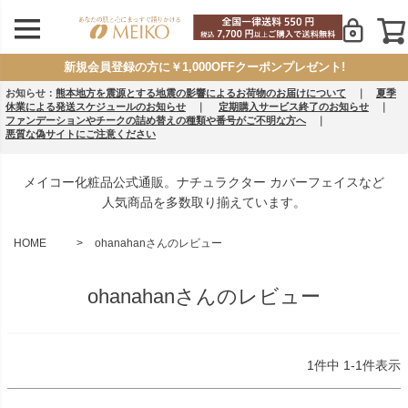
新規会員登録の方に￥1,000OFFクーポンプレゼント!
お知らせ：
熊本地方を震源とする地震の影響によるお荷物のお届けについて
｜
夏季
休業による発送スケジュールのお知らせ
｜
定期購入サービス終了のお知らせ
｜
ファンデーションやチークの詰め替えの種類や番号がご不明な方へ
｜
悪質な偽サイトにご注意ください
メイコー化粧品公式通販。ナチュラクター カバーフェイスなど
人気商品を多数取り揃えています。
HOME
ohanahanさんのレビュー
ohanahanさんのレビュー
1
件中
1
-
1
件表示