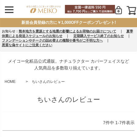
新規会員登録の方に￥1,000OFFクーポンプレゼント!
お知らせ：
熊本地方を震源とする地震の影響によるお荷物のお届けについて
｜
夏季
休業による発送スケジュールのお知らせ
｜
定期購入サービス終了のお知らせ
｜
ファンデーションやチークの詰め替えの種類や番号がご不明な方へ
｜
悪質な偽サイトにご注意ください
メイコー化粧品公式通販。ナチュラクター カバーフェイスなど
人気商品を多数取り揃えています。
HOME
ちいさんのレビュー
ちいさんのレビュー
7
件中
1
-
7
件表示