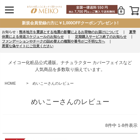
新規会員登録の方に￥1,000OFFクーポンプレゼント!
お知らせ：
熊本地方を震源とする地震の影響によるお荷物のお届けについて
｜
夏季
休業による発送スケジュールのお知らせ
｜
定期購入サービス終了のお知らせ
｜
ファンデーションやチークの詰め替えの種類や番号がご不明な方へ
｜
悪質な偽サイトにご注意ください
メイコー化粧品公式通販。ナチュラクター カバーフェイスなど
人気商品を多数取り揃えています。
HOME
めいこーさんのレビュー
めいこーさんのレビュー
8
件中
1
-
8
件表示