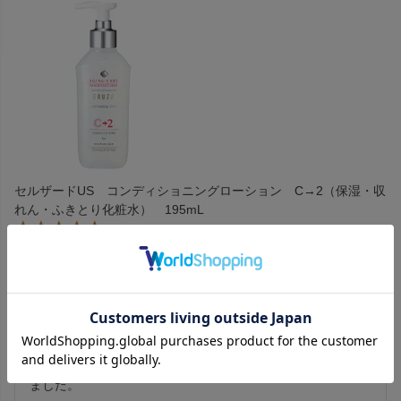
セルザードUS コンディショニングローション C→2（保湿・収
れん・ふきとり化粧水） 195mL
購入者
投稿日
2025/12/17
香りも良いですが、値段もかなりお安く今回初めて買ってみ
ました。セルザードの他の商品は１０年以上前から使用して
ます。使用感は少しさっぱりなので、季節的に冬ではなく春
から夏の方がもっと良いと思います。今回は拭き取り用にし
ました。