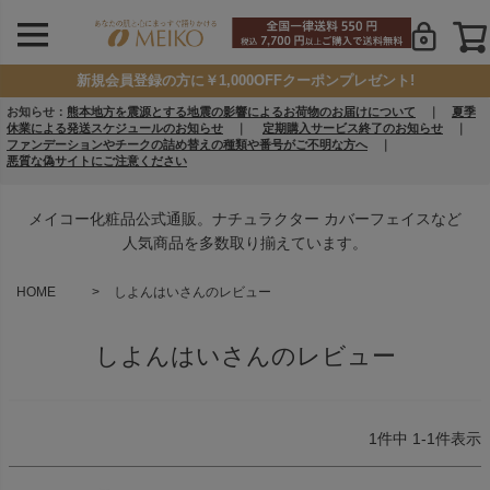
新規会員登録の方に￥1,000OFFクーポンプレゼント!
お知らせ：
熊本地方を震源とする地震の影響によるお荷物のお届けについて
｜
夏季
休業による発送スケジュールのお知らせ
｜
定期購入サービス終了のお知らせ
｜
ファンデーションやチークの詰め替えの種類や番号がご不明な方へ
｜
悪質な偽サイトにご注意ください
メイコー化粧品公式通販。ナチュラクター カバーフェイスなど
人気商品を多数取り揃えています。
HOME
しよんはいさんのレビュー
しよんはいさんのレビュー
1
件中
1
-
1
件表示